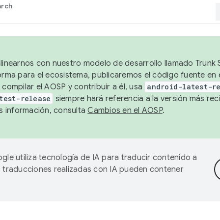
arch
alinearnos con nuestro modelo de desarrollo llamado Trunk S
forma para el ecosistema, publicaremos el código fuente en
 compilar el AOSP y contribuir a él, usa
android-latest-r
test-release
siempre hará referencia a la versión más reci
 información, consulta
Cambios en el AOSP
.
gle utiliza tecnología de IA para traducir contenido a
as traducciones realizadas con IA pueden contener