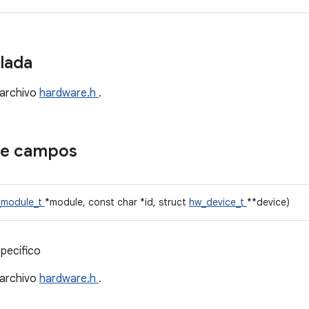
llada
 archivo
hardware.h
.
de campos
_module_t
*module, const char *id, struct
hw_device_t
**device)
specífico
 archivo
hardware.h
.