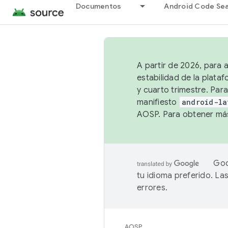
Documentos
Android Code Se
A partir de 2026, para 
estabilidad de la plata
y cuarto trimestre. Para
manifiesto
android-la
AOSP. Para obtener más
Goo
tu idioma preferido. L
errores.
AOSP