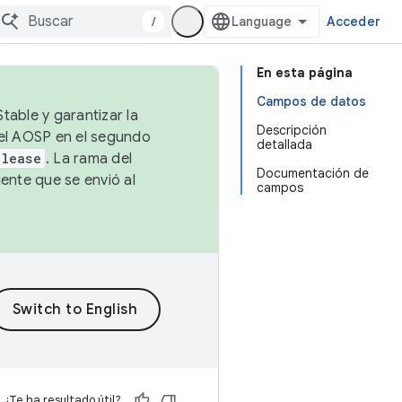
/
Acceder
En esta página
Campos de datos
table y garantizar la
Descripción
 el AOSP en el segundo
detallada
elease
. La rama del
Documentación de
ente que se envió al
campos
¿Te ha resultado útil?