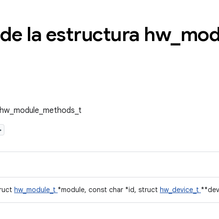
de la estructura hw
_
mod
ra hw_module_methods_t
>
truct
hw_module_t
*module, const char *id, struct
hw_device_t
**dev