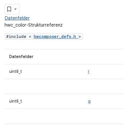
Datenfelder
hwc_color-Strukturreferenz
#include <
hwcomposer_defs.h
>
Datenfelder
uint8_t
r
uint8_t
g