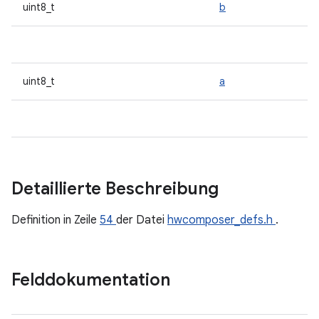
uint8_t
b
uint8_t
a
Detaillierte Beschreibung
Definition in Zeile
54
der Datei
hwcomposer_defs.h
.
Felddokumentation