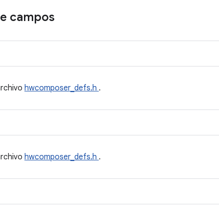
de campos
archivo
hwcomposer_defs.h
.
archivo
hwcomposer_defs.h
.