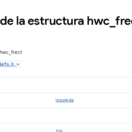
 de la estructura hwc
_
fre
 hwc_frect
_defs.h
>
izquierda
top