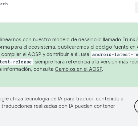
arch
alinearnos con nuestro modelo de desarrollo llamado Trunk S
forma para el ecosistema, publicaremos el código fuente en
 compilar el AOSP y contribuir a él, usa
android-latest-r
test-release
siempre hará referencia a la versión más reci
 información, consulta
Cambios en el AOSP
.
gle utiliza tecnología de IA para traducir contenido a
as traducciones realizadas con IA pueden contener