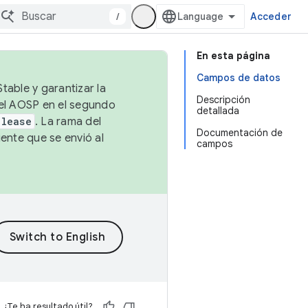
/
Acceder
En esta página
Campos de datos
table y garantizar la
Descripción
 el AOSP en el segundo
detallada
elease
. La rama del
Documentación de
ente que se envió al
campos
¿Te ha resultado útil?