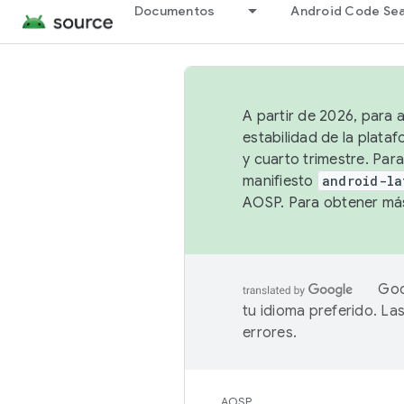
Documentos
Android Code Se
A partir de 2026, para 
estabilidad de la plata
y cuarto trimestre. Para
manifiesto
android-la
AOSP. Para obtener más
Goo
tu idioma preferido. L
errores.
AOSP