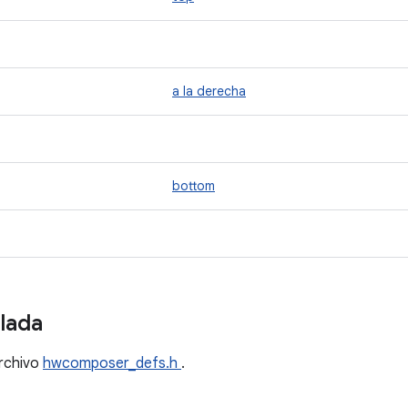
a la derecha
bottom
llada
archivo
hwcomposer_defs.h
.