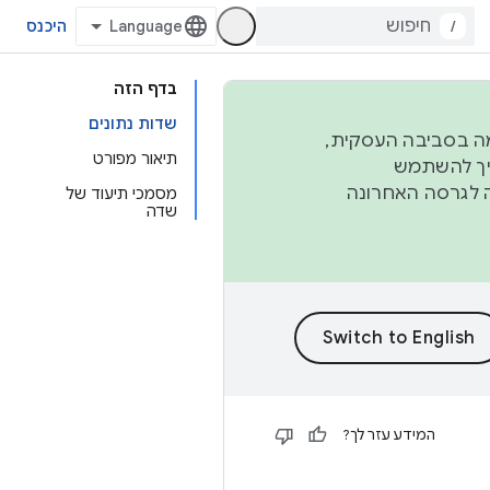
/
היכנס
בדף הזה
שדות נתונים
פורמה בסביבה העסקית,
תיאור מפורט
ברבעון השני וברבעון הרביעי. כדי ליצור ולתרום ל-AOSP, צריך להשתמש
ד יפנה לגרסה האחרונה
מסמכי תיעוד של
שדה
המידע עזר לך?