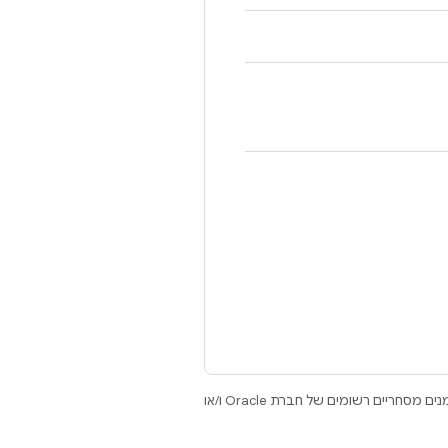
.‏ Java ו-OpenJDK הם סימנים מסחריים או סימנים מסחריים רשומים של חברת Oracle ו/או