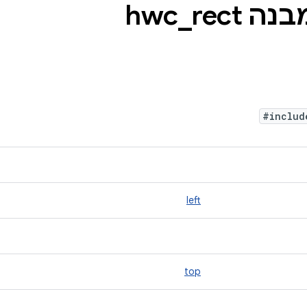
ה hwc
rect
_
#inclu
left
top