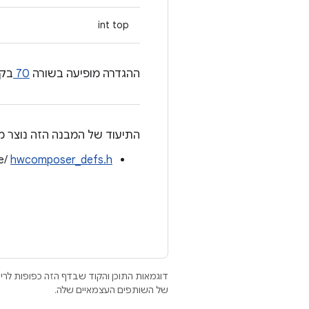
int top
ההגדרה מופיעה בשורה
70
בק
התיעוד של המבנה הזה נוצר מ
e/
hwcomposer_defs.h
דוגמאות התוכן והקוד שבדף הזה כפופות לר
של השותפים העצמאיים שלה.