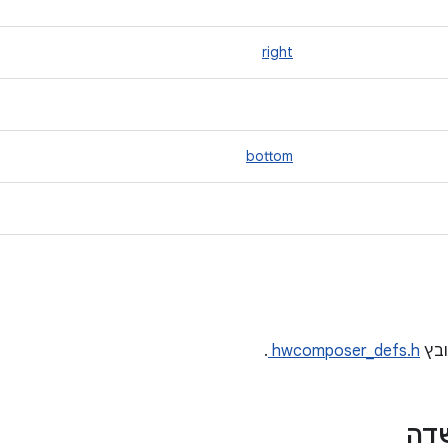
right
bottom
בץ
hwcomposer_defs.h
.
שדה