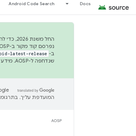
Android Code Search
Docs
החל משנת
ב-
oid-latest-release
שנדחפה ל-AOSP. מידע נוסף זמין במאמר
המועדפת עליך. בתרגומים
AOSP