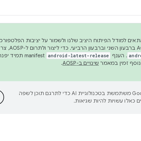
 2026, כדי להתאים למודל הפיתוח היציב שלנו ולשמור על יציבות הפלט
נפרסם קוד מקור ב-AOSP 
andr
. הענף
android-latest-release
manifest תמי
שינויים ב-AOSP
.
‫Google משתמשת בטכנולוגיית AI כדי לתרגם תוכן לשפה
 כאלו עשויות להיות שגיאות.