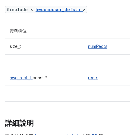
#include <
hwcomposer_defs.h
>
資料欄位
size_t
numRects
hwc_rect_t
const *
rects
詳細說明