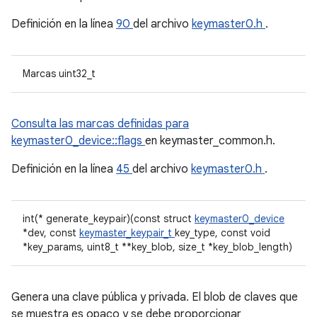
Definición en la línea
90
del archivo
keymaster0.h
.
Marcas uint32_t
Consulta las marcas definidas para
keymaster0_device::flags
en keymaster_common.h.
Definición en la línea
45
del archivo
keymaster0.h
.
int(* generate_keypair)(const struct
keymaster0_device
*dev, const
keymaster_keypair_t
key_type, const void
*key_params, uint8_t **key_blob, size_t *key_blob_length)
Genera una clave pública y privada. El blob de claves que
se muestra es opaco y se debe proporcionar