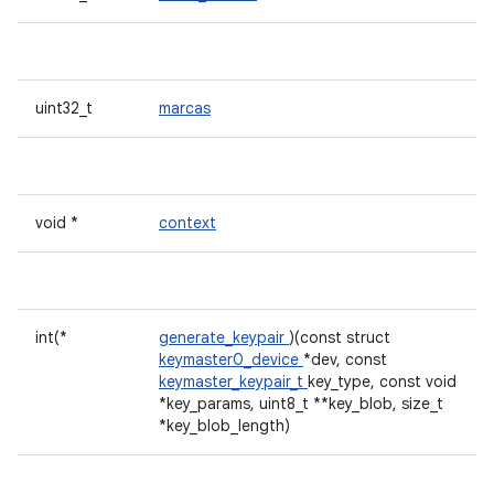
uint32_t
marcas
void *
context
int(*
generate_keypair
)(const struct
keymaster0_device
*dev, const
keymaster_keypair_t
key_type, const void
*key_params, uint8_t **key_blob, size_t
*key_blob_length)