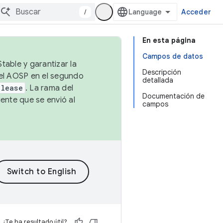
/
Acceder
En esta página
Campos de datos
table y garantizar la
Descripción
 el AOSP en el segundo
detallada
elease
. La rama del
Documentación de
ente que se envió al
campos
¿Te ha resultado útil?