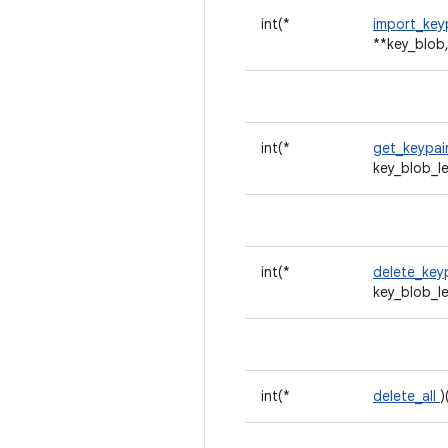
int(*
import_key
**key_blob,
int(*
get_keypai
key_blob_l
int(*
delete_key
key_blob_l
int(*
delete_all
)