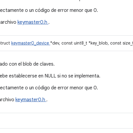
rrectamente o un código de error menor que 0.
 archivo
keymaster0.h
.
struct
keymaster0_device
*dev, const uint8_t *key_blob, const size_
ado con el blob de claves.
debe establecerse en NULL si no se implementa.
rrectamente o un código de error menor que 0.
archivo
keymaster0.h
.