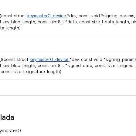
)(const struct
keymaster0_device
*dev, const void *signing_params,
t key_blob_length, const uint8_t *data, const size_t data_length, ui
ta_length)
a
)(const struct
keymaster0_device
*dev, const void *signing_params
t key_blob_length, const uint8_t *signed_data, const size_t signed_
 const size_t signature_length)
llada
Keymaster0.