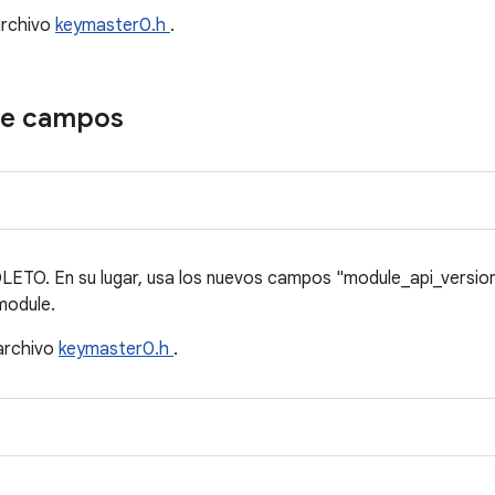
archivo
keymaster0.h
.
de campos
. En su lugar, usa los nuevos campos "module_api_version" 
module.
 archivo
keymaster0.h
.