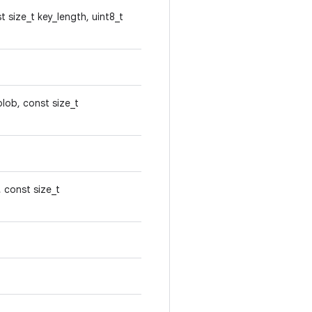
t size_t key_length, uint8_t
blob, const size_t
, const size_t