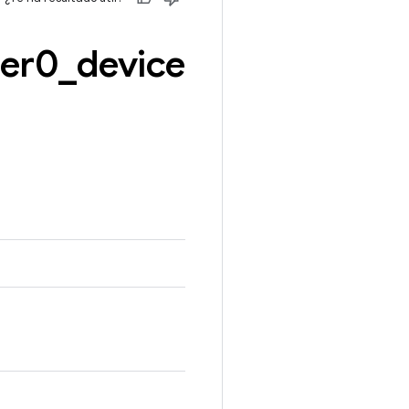
ter0
_
device