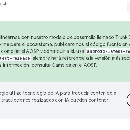
arch
alinearnos con nuestro modelo de desarrollo llamado Trunk S
forma para el ecosistema, publicaremos el código fuente en
 compilar el AOSP y contribuir a él, usa
android-latest-r
test-release
siempre hará referencia a la versión más reci
 información, consulta
Cambios en el AOSP
.
gle utiliza tecnología de IA para traducir contenido a
as traducciones realizadas con IA pueden contener