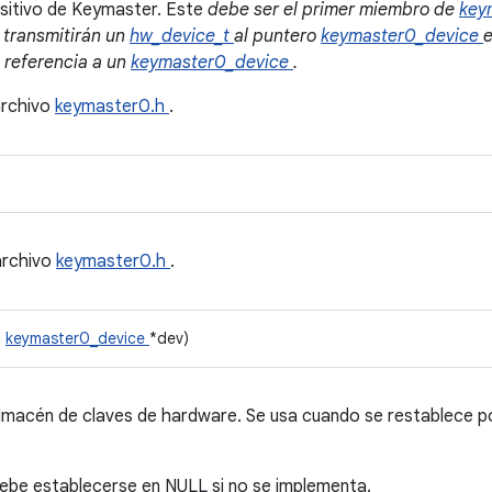
sitivo de Keymaster. Este
debe ser el primer miembro de
key
 transmitirán un
hw_device_t
al puntero
keymaster0_device
e
 referencia a un
keymaster0_device
.
archivo
keymaster0.h
.
archivo
keymaster0.h
.
t
keymaster0_device
*dev)
almacén de claves de hardware. Se usa cuando se restablece 
debe establecerse en NULL si no se implementa.