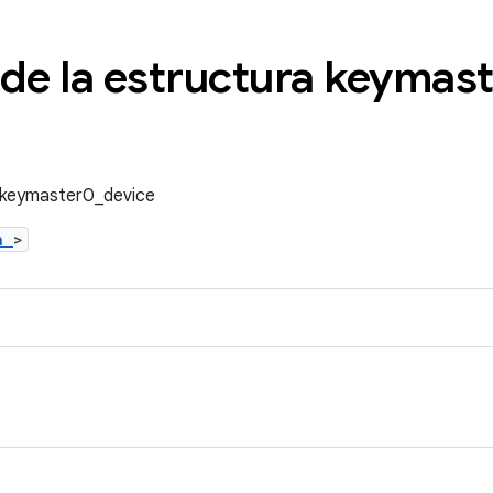
 de la estructura keymas
a keymaster0_device
.h
>