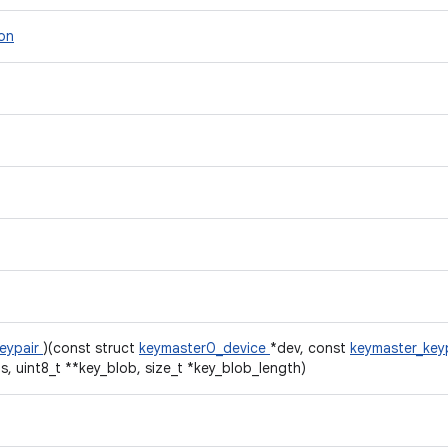
ion
eypair
)(const struct
keymaster0_device
*dev, const
keymaster_key
, uint8_t **key_blob, size_t *key_blob_length)