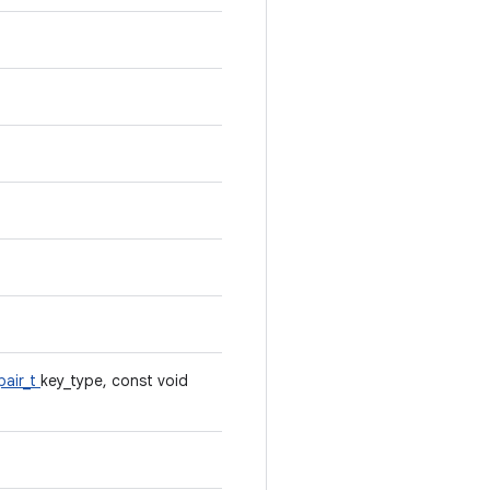
pair_t
key_type, const void