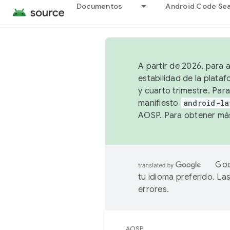
Documentos
Android Code Se
A partir de 2026, para 
estabilidad de la plata
y cuarto trimestre. Para
manifiesto
android-la
AOSP. Para obtener más
Goo
tu idioma preferido. L
errores.
AOSP