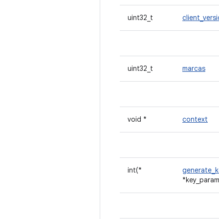
uint32_t
client_vers
uint32_t
marcas
void *
context
int(*
generate_k
*key_params