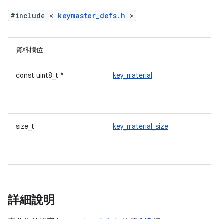
#include <
keymaster_defs.h
>
資料欄位
const uint8_t *
key_material
size_t
key_material_size
詳細說明