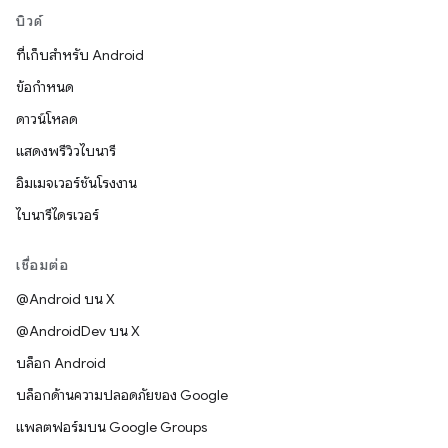
บิวด์
ที่เก็บสำหรับ Android
ข้อกำหนด
ดาวน์โหลด
แสดงพรีวิวไบนารี
อิมเมจเวอร์ชันโรงงาน
ไบนารีไดรเวอร์
เชื่อมต่อ
@Android บน X
@AndroidDev บน X
บล็อก Android
บล็อกด้านความปลอดภัยของ Google
แพลตฟอร์มบน Google Groups