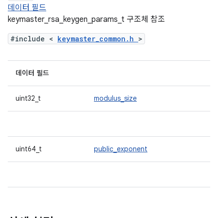
데이터 필드
keymaster_rsa_keygen_params_t 구조체 참조
#include <
keymaster_common.h
>
데이터 필드
uint32_t
modulus_size
uint64_t
public_exponent