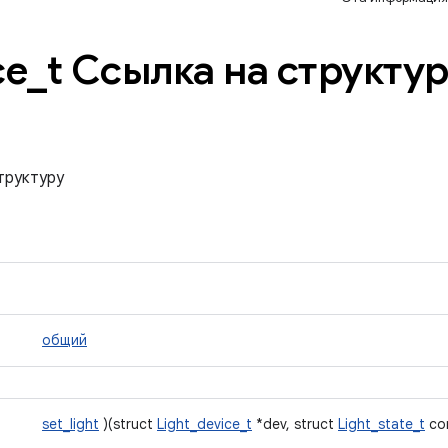
ce
_
t Ссылка на структу
структуру
общий
set_light
)(struct
Light_device_t
*dev, struct
Light_state_t
con