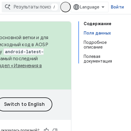
/
Войти
Содержание
Поля данных
основной ветки и для
Подробное
исходный код в AOSP
описание
ку
android-latest-
Полевая
 самый последний
документация
здел «Изменения в
 оказалась полезной?