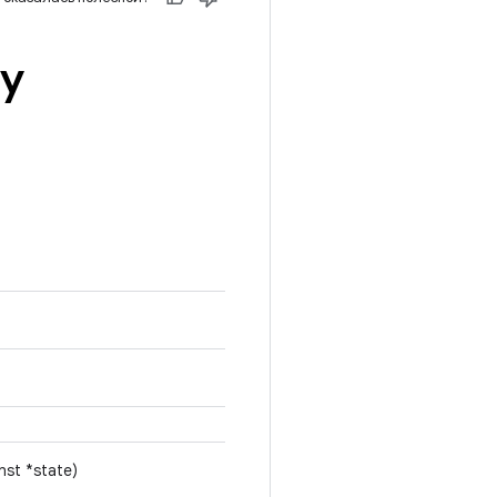
ру
st *state)