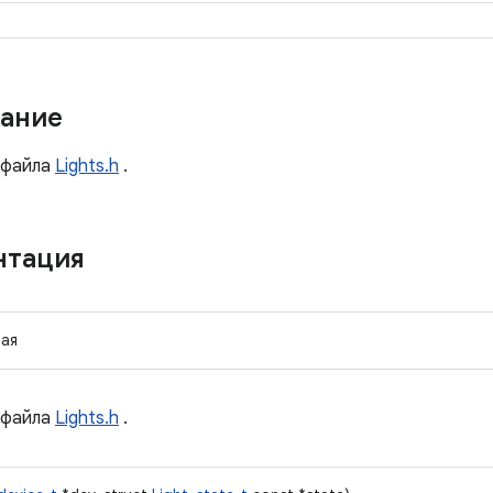
ание
файла
Lights.h
.
нтация
ая
файла
Lights.h
.