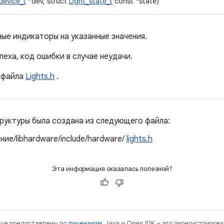
device_t
*dev, struct
Light_state_t
const *state)
ые индикаторы на указанные значения.
пеха, код ошибки в случае неудачи.
файла
Lights.h
.
руктуры была создана из следующего файла:
ие/libhardware/include/hardware/
lights.h
Эта информация оказалась полезной?
нице предоставлены по
лицензиям
. Java и OpenJDK – это зарегистриров