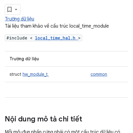
Trường dữ liệu
Tài liệu tham khảo về cấu trúc local_time_module
#include <
local_time_hal.h
>
Trường dữ liệu
struct
hw_module_t
common
Nội dung mô tả chi tiết
Mỗi mô-đun phần cứng phải có một cấu trúc dữ liệu có