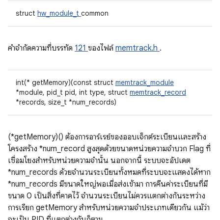
struct
hw_module_t
common
คําจํากัดความที่บรรทัด
121
ของไฟล์
memtrack.h
.
int(* getMemory)(const struct
memtrack_module
*module, pid_t pid, int type, struct
memtrack_record
*records, size_t *num_records)
(*getMemory)() ต้องการอาร์เรย์ของออบเจ็กต์ระเบียนและสร้าง
โครงสร้าง *num_record สูงสุดด้วยขนาดหน่วยความจําบวก Flag ที่
เชื่อมโยงสําหรับหน่วยความจํานั้น นอกจากนี้ ระบบจะอัปเดต
*num_records ด้วยจํานวนระเบียนทั้งหมดที่ระบบจะแสดงได้หาก
*num_records มีขนาดใหญ่พอเมื่อส่งเข้ามา การคืนค่าระเบียนที่มี
ขนาด 0 เป็นสิ่งที่คาดไว้ จำนวนระเบียนไม่ควรแตกต่างกันระหว่าง
การเรียก getMemory สำหรับหน่วยความจำประเภทเดียวกัน แม้ว่า
จะเป็น PID ที่แตกต่างกันก็ตาม