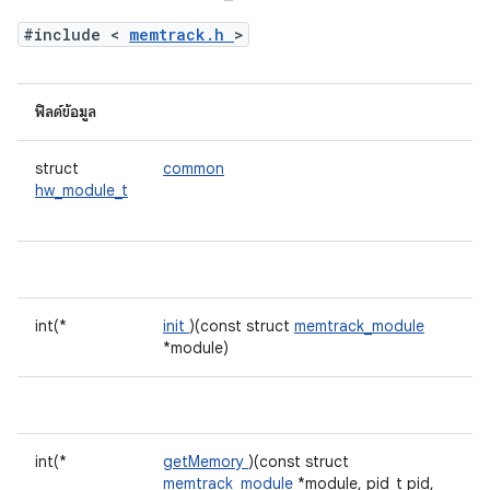
#include <
memtrack.h
>
ฟิลด์ข้อมูล
struct
common
hw_module_t
int(*
init
)(const struct
memtrack_module
*module)
int(*
getMemory
)(const struct
memtrack_module
*module, pid_t pid,