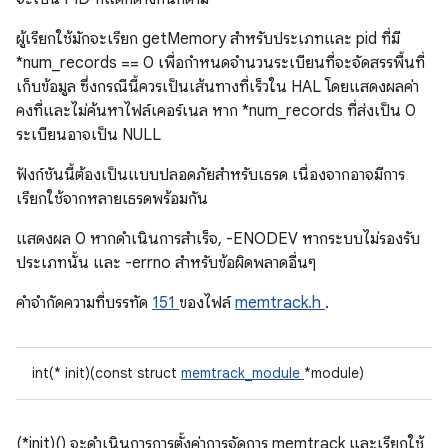
ผู้เรียกใช้มักจะเรียก getMemory สำหรับประเภทและ pid ที่มี
*num_records == 0 เพื่อกำหนดจำนวนระเบียนที่จะจัดสรรพื้นที่
เก็บข้อมูล ซึ่งกรณีนี้ควรเป็นเส้นทางที่เร็วใน HAL โดยแสดงผลค่า
คงที่และไม่ค้นหาไฟล์เคอร์เนล หาก *num_records ที่ส่งเป็น 0
ระเบียนอาจเป็น NULL
ฟังก์ชันนี้ต้องเป็นแบบปลอดภัยสำหรับเธรด เนื่องจากอาจมีการ
เรียกใช้จากหลายเธรดพร้อมกัน
แสดงผล 0 หากดำเนินการสำเร็จ, -ENODEV หากระบบไม่รองรับ
ประเภทนั้น และ -errno สำหรับข้อผิดพลาดอื่นๆ
คําจํากัดความที่บรรทัด
151
ของไฟล์
memtrack.h
.
int(* init)(const struct
memtrack_module
*module)
(*init)() จะดําเนินการการตั้งค่าการจัดการ memtrack และเรียกใช้