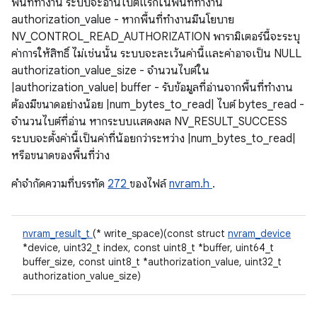
พื้นที่ทำงาน ระบบจะอ่านไบต์แรกในพื้นที่ทำงาน
authorization_value - หากพื้นที่ทำงานมีนโยบาย
NV_CONTROL_READ_AUTHORIZATION พารามิเตอร์นี้จะระบุ
ค่าการให้สิทธิ์ ไม่เช่นนั้น ระบบจะละเว้นค่านี้และค่าอาจเป็น NULL
authorization_value_size - จํานวนไบต์ใน
|authorization_value| buffer - รับข้อมูลที่อ่านจากพื้นที่ทำงาน
ต้องมีขนาดอย่างน้อย |num_bytes_to_read| ไบต์ bytes_read -
จํานวนไบต์ที่อ่าน หากระบบแสดงผล NV_RESULT_SUCCESS
ระบบจะตั้งค่านี้เป็นค่าที่น้อยกว่าระหว่าง |num_bytes_to_read|
หรือขนาดของพื้นที่ว่าง
คําจํากัดความที่บรรทัด
272
ของไฟล์
nvram.h
.
nvram_result_t
(* write_space)(const struct
nvram_device
*device, uint32_t index, const uint8_t *buffer, uint64_t
buffer_size, const uint8_t *authorization_value, uint32_t
authorization_value_size)