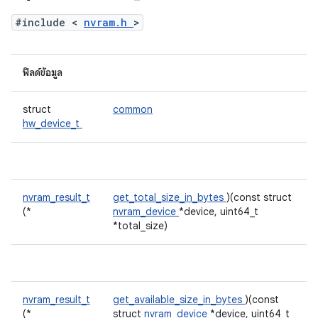
#include <
nvram.h
>
ฟิลด์ข้อมูล
struct
common
hw_device_t
nvram_result_t
get_total_size_in_bytes
)(const struct
(*
nvram_device
*device, uint64_t
*total_size)
nvram_result_t
get_available_size_in_bytes
)(const
(*
struct
nvram_device
*device, uint64_t