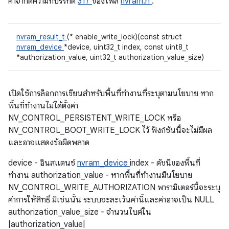
คําจํากัดความที่บรรทัด
317
ของไฟล์
nvram.h
.
nvram_result_t
(* enable_write_lock)(const struct
nvram_device
*device, uint32_t index, const uint8_t
*authorization_value, uint32_t authorization_value_size)
เปิดใช้การล็อกการเขียนสำหรับพื้นที่ทำงานที่ระบุตามนโยบาย หาก
พื้นที่ทำงานไม่ได้ตั้งค่า
NV_CONTROL_PERSISTENT_WRITE_LOCK หรือ
NV_CONTROL_BOOT_WRITE_LOCK ไว้ ฟังก์ชันนี้จะไม่มีผล
และอาจแสดงข้อผิดพลาด
device - อินสแตนซ์
nvram_device
index - ดัชนีของพื้นที่
ทำงาน authorization_value - หากพื้นที่ทำงานมีนโยบาย
NV_CONTROL_WRITE_AUTHORIZATION พารามิเตอร์นี้จะระบุ
ค่าการให้สิทธิ์ มิเช่นนั้น ระบบจะละเว้นค่านี้และค่าอาจเป็น NULL
authorization_value_size - จํานวนไบต์ใน
|authorization_value|