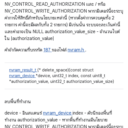
NV_CONTROL_READ_AUTHORIZATION และ / หรือ
NV_CONTROL_WRITE_AUTHORIZATION พารามิเตอร์นี้จะระบุ
ค่าการให้สิทธิ์สำหรับนโยบายเหล่านี้ (หากตั้งค่าการควบคุมทั้ง 2
รายการ ค่านี้จะมีผลกับทั้ง 2 รายการ) มิเช่นนั้น ระบบจะละเว้นค่านี้
และค่าอาจเป็น NULL authorization_value_size - จํานวนไบต์
ใน |authorization_value|
คําจํากัดความที่บรรทัด
187
ของไฟล์
nvram.h
.
nvram_result_t
(* delete_space)(const struct
nvram_device
*device, uint32_t index, const uint8_t
*authorization_value, uint32_t authorization_value_size)
ลบพื้นที่ทำงาน
device - อินสแตนซ์
nvram_device
index - ดัชนีของพื้นที่
ทำงาน authorization_value - หากพื้นที่ทำงานมีนโยบาย
NV_CONTROL_WRITE_AUTHORIZATION พารามิเตอร์นี้จะระบุ