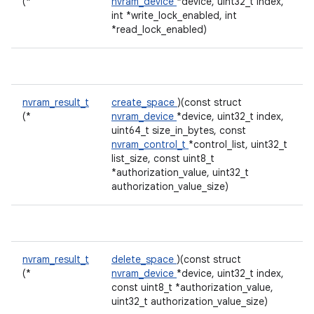
(*
nvram_device
*device, uint32_t index,
int *write_lock_enabled, int
*read_lock_enabled)
nvram_result_t
create_space
)(const struct
(*
nvram_device
*device, uint32_t index,
uint64_t size_in_bytes, const
nvram_control_t
*control_list, uint32_t
list_size, const uint8_t
*authorization_value, uint32_t
authorization_value_size)
nvram_result_t
delete_space
)(const struct
(*
nvram_device
*device, uint32_t index,
const uint8_t *authorization_value,
uint32_t authorization_value_size)