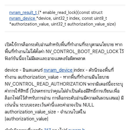
nvram_result_t
(* enable_read_lock)(const struct
nvram_device
*device, uint32_t index, const uint8_t
*authorization_value, uint32_t authorization_value_size)
เปิดใช้การล็อกระดับอ่านสำหรับพื้นที่ทำงานที่ระบุตามนโยบาย หาก
พื้นที่ทำงานไม่ได้ตั้งค่า NV_CONTROL_BOOT_READ_LOCK ไว้
ฟังก์ชันนี้จะไม่มีผลและอาจแสดงข้อผิดพลาด
device - อินสแตนซ์
nvram_device
index - ดัชนีของพื้นที่
ทำงาน authorization_value - หากพื้นที่ทำงานมีนโยบาย
NV_CONTROL_READ_AUTHORIZATION พารามิเตอร์นี้จะระบุ
ค่าการให้สิทธิ์ (โปรดทราบว่าคุณไม่จำเป็นต้องมีสิทธิ์การเขียนเพื่อ
ล็อกไฟล์ไว้สำหรับการอ่าน การล็อกระดับอ่านมีความผันผวนเสมอ) มิ
เช่นนั้น ระบบจะละเว้นค่านี้และค่าอาจเป็น NULL
authorization_value_size - จํานวนไบต์ใน
|authorization_value|