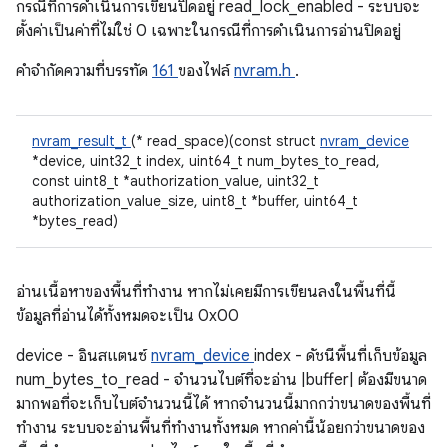
กรณีที่การดําเนินการเขียนปิดอยู่ read_lock_enabled - ระบบจะ
ตั้งค่าเป็นค่าที่ไม่ใช่ 0 เฉพาะในกรณีที่การดําเนินการอ่านปิดอยู่
คําจํากัดความที่บรรทัด
161
ของไฟล์
nvram.h
.
nvram_result_t
(* read_space)(const struct
nvram_device
*device, uint32_t index, uint64_t num_bytes_to_read,
const uint8_t *authorization_value, uint32_t
authorization_value_size, uint8_t *buffer, uint64_t
*bytes_read)
อ่านเนื้อหาของพื้นที่ทำงาน หากไม่เคยมีการเขียนลงในพื้นที่นี้
ข้อมูลที่อ่านได้ทั้งหมดจะเป็น 0x00
device - อินสแตนซ์
nvram_device
index - ดัชนีพื้นที่เก็บข้อมูล
num_bytes_to_read - จํานวนไบต์ที่จะอ่าน |buffer| ต้องมีขนาด
มากพอที่จะเก็บไบต์จํานวนนี้ได้ หากจำนวนนี้มากกว่าขนาดของพื้นที่
ทำงาน ระบบจะอ่านพื้นที่ทำงานทั้งหมด หากค่านี้น้อยกว่าขนาดของ