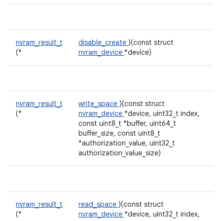
nvram_result_t
disable_create
)(const struct
(*
nvram_device
*device)
nvram_result_t
write_space
)(const struct
(*
nvram_device
*device, uint32_t index,
const uint8_t *buffer, uint64_t
buffer_size, const uint8_t
*authorization_value, uint32_t
authorization_value_size)
nvram_result_t
read_space
)(const struct
(*
nvram_device
*device, uint32_t index,