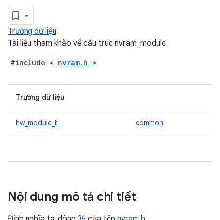
Trường dữ liệu
Tài liệu tham khảo về cấu trúc nvram_module
#include <
nvram.h
>
Trường dữ liệu
hw_module_t
common
Nội dung mô tả chi tiết
Định nghĩa tại dòng
36
của tệp
nvram.h
.