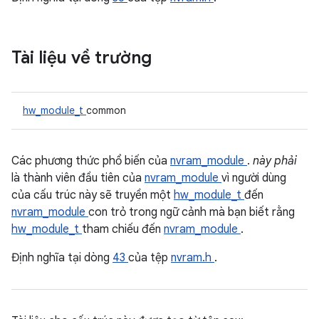
Tài liệu về trường
hw_module_t
common
Các phương thức phổ biến của
nvram_module
.
này phải
là thành viên đầu tiên của
nvram_module
vì người dùng
của cấu trúc này sẽ truyền một
hw_module_t
đến
nvram_module
con trỏ trong ngữ cảnh mà bạn biết rằng
hw_module_t
tham chiếu đến
nvram_module
.
Định nghĩa tại dòng
43
của tệp
nvram.h
.