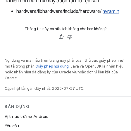
Tài liệu cho cấu trúc này được tạo từ tệp sau:
hardware/libhardware/include/hardware/
nvram.h
Thông tin này có hữu ích không cho bạn không?
Nội dung và mã mẫu trên trang này phải tuân thủ các giấy phép như
mô tả trong phần
Giấy phép nội dung
. Java và OpenJDK là nhãn hiệu
hoặc nhãn hiệu đã đăng ký của Oracle và/hoặc đơn vị liên kết của
Oracle.
Cập nhật lần gần đây nhất: 2025-07-27 UTC.
BẢN DỰNG
Vị trí lưu trữ mã Android
Yêu cầu