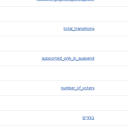
total_transitions
supported_only_in_suspend
number_of_voters
בוחרים