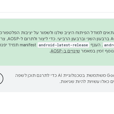
 2026, כדי להתאים למודל הפיתוח היציב שלנו ולשמור על יציבות הפלט
נפרסם קוד מקור ב-AOSP 
andr
. הענף
android-latest-release
manifest תמי
שינויים ב-AOSP
.
‫Google משתמשת בטכנולוגיית AI כדי לתרגם תוכן לשפה
 כאלו עשויות להיות שגיאות.