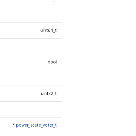
uint64_t
bool
uint32_t
*
power_state_voter_t