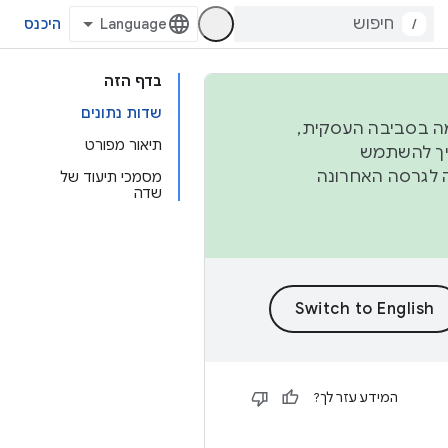
/
היכנס
בדף הזה
שדות נתונים
פורמה בסביבה העסקית,
תיאור מפורט
ברבעון השני וברבעון הרביעי. כדי ליצור ולתרום ל-AOSP, צריך להשתמש
ד יפנה לגרסה האחרונה
מסמכי תיעוד של
שדה
המידע עזר לך?