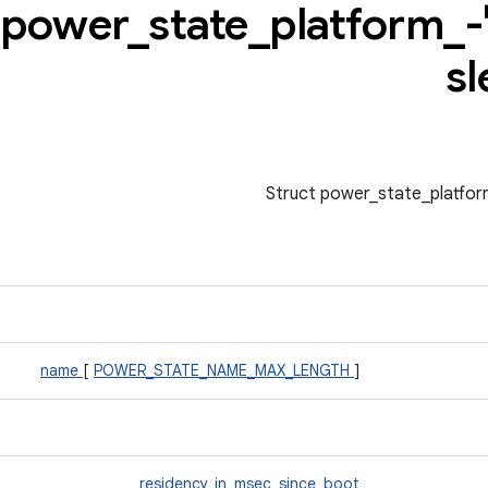
St
_
platform
_
state
_
sl
name
[
POWER_STATE_NAME_MAX_LENGTH
]
residency_in_msec_since_boot