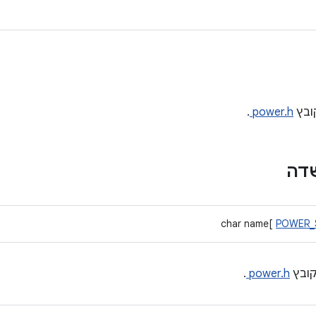
ובץ
power.h
.
שדה
char name[
POWER_
ובץ
power.h
.