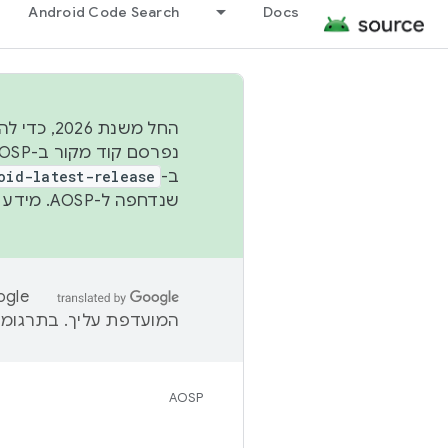
Android Code Search
Docs
החל משנת
ב-
oid-latest-release
שנדחפה ל-AOSP. מידע נוסף זמין במאמר
המועדפת עליך. בתרגומים
AOSP