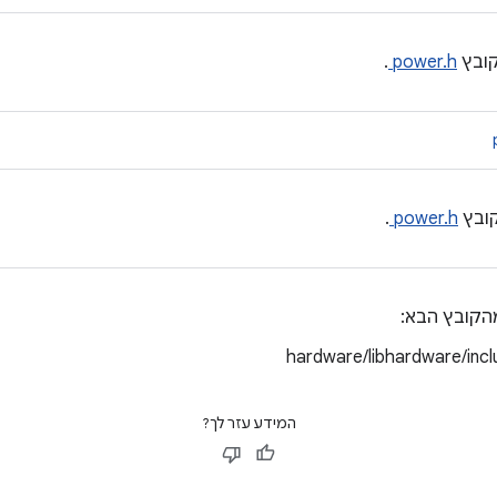
ובץ
power.h
.
ובץ
power.h
.
הקובץ הבא:
hardware/libhardware/inc
המידע עזר לך?