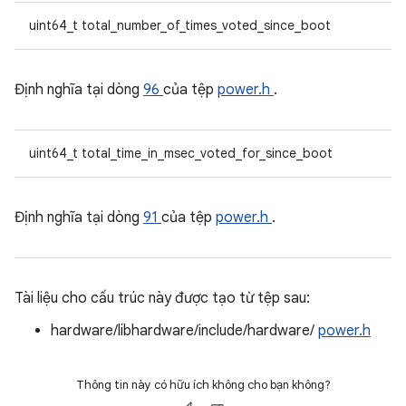
uint64_t total_number_of_times_voted_since_boot
Định nghĩa tại dòng
96
của tệp
power.h
.
uint64_t total_time_in_msec_voted_for_since_boot
Định nghĩa tại dòng
91
của tệp
power.h
.
Tài liệu cho cấu trúc này được tạo từ tệp sau:
hardware/libhardware/include/hardware/
power.h
Thông tin này có hữu ích không cho bạn không?