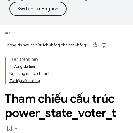
AOSP
Thông tin này có hữu ích không cho bạn không?
Trên trang này
Trường dữ liệu
Nội dung mô tả chi tiết
Tài liệu về trường
Tham chiếu cấu trúc
power
_
state
_
voter
_
t