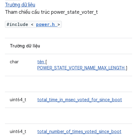
Trường dữ liệu
Tham chiếu cấu trúc power_state_voter_t
#include <
power.h
>
Trường dữ liệu
char
tên
[
POWER_STATE_VOTER_NAME_MAX_LENGTH
]
uint64_t
total_time_in_msec_voted_for_since_boot
uint64_t
total_number_of_times_voted_since_boot