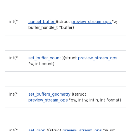
int(*
cancel_buffer
)(struct
preview_stream_ops
*w,
buffer_handle_t *buffer)
int(*
set_buffer_count
)(struct
preview_stream_ops
*w, int count)
int(*
set_buffers_geometry
)(struct
preview_stream_ops
*pw, int w, int h, int format)
int(*
set_crop
)(struct
preview_stream_ops
*w, int