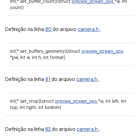
int(* set_buffer_count)(struct
preview_stream_ops
*w, int
count)
Definição na linha
80
do arquivo
camera.h
.
int(* set_buffers_geometry)(struct
preview_stream_ops
*pw, int w, int h, int format)
Definição na linha
81
do arquivo
camera.h
.
int(* set_crop)(struct
preview_stream_ops
*w, int left, int
top, int right, int bottom)
Definição na linha
83
do arquivo
camera.h
.