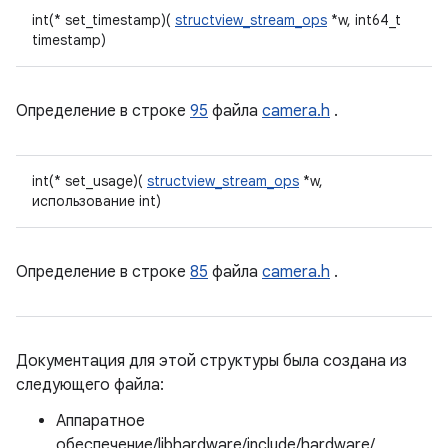
int(* set_timestamp)(
structview_stream_ops
*w, int64_t
timestamp)
Определение в строке
95
файла
camera.h
.
int(* set_usage)(
structview_stream_ops
*w,
использование int)
Определение в строке
85
файла
camera.h
.
Документация для этой структуры была создана из
следующего файла:
Аппаратное
обеспечение/libhardware/include/hardware/