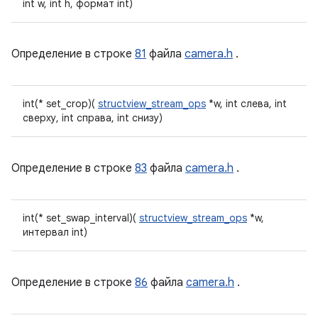
int w, int h, формат int)
Определение в строке
81
файла
camera.h
.
int(* set_crop)(
structview_stream_ops
*w, int слева, int
сверху, int справа, int снизу)
Определение в строке
83
файла
camera.h
.
int(* set_swap_interval)(
structview_stream_ops
*w,
интервал int)
Определение в строке
86
файла
camera.h
.