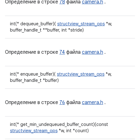
Определение в строке
78
файла
camera.h
.
int(* dequeue_buffer)(
structview_stream_ops
*w,
buffer_handle_t **buffer, int *stride)
Определение в строке
74
файла
camera.h
.
int(* enqueue_buffer)(
structview_stream_ops
*w,
buffer_handle_t *buffer)
Определение в строке
76
файла
camera.h
.
int(* get_min_undequeued_buffer_count)(const
structview_stream_ops
*w, int *count)