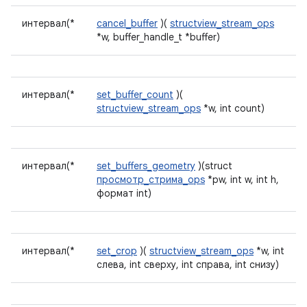
интервал(*
cancel_buffer
)(
structview_stream_ops
*w, buffer_handle_t *buffer)
интервал(*
set_buffer_count
)(
structview_stream_ops
*w, int count)
интервал(*
set_buffers_geometry
)(struct
просмотр_стрима_ops
*pw, int w, int h,
формат int)
интервал(*
set_crop
)(
structview_stream_ops
*w, int
слева, int сверху, int справа, int снизу)