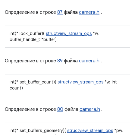
Определение в строке
87
файла
camera.h
.
int(* lock_buffer)(
structview_stream_ops
*w,
buffer_handle_t *buffer)
Определение в строке
89
файла
camera.h
.
int(* set_buffer_count)(
structview_stream_ops
*w, int
count)
Определение в строке
80
файла
camera.h
.
int(* set_buffers_geometry)(
structview_stream_ops
*pw,