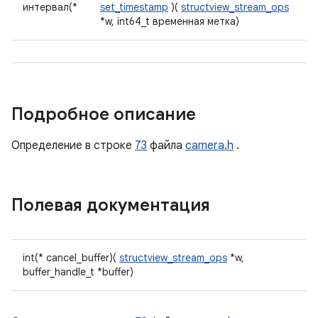
интервал(*
set_timestamp
)(
structview_stream_ops
*w, int64_t временная метка)
Подробное описание
Определение в строке
73
файла
camera.h
.
Полевая документация
int(* cancel_buffer)(
structview_stream_ops
*w,
buffer_handle_t *buffer)