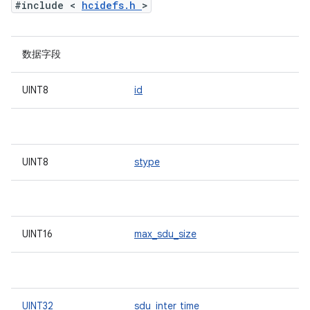
#include <
hcidefs.h
>
数据字段
UINT8
id
UINT8
stype
UINT16
max_sdu_size
UINT32
sdu_inter_time