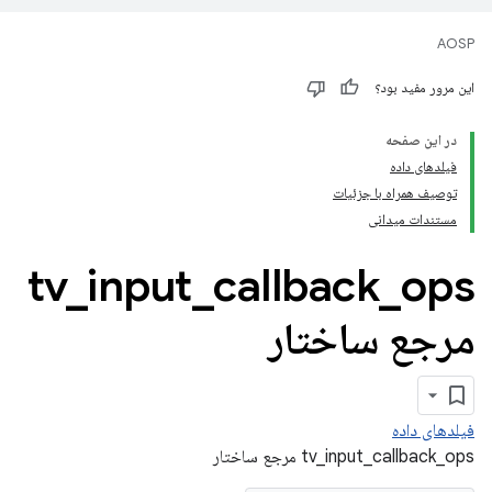
AOSP
این مرور مفید بود؟
در این صفحه
فیلدهای داده
توصیف همراه با جزئیات
مستندات میدانی
tv
_
input
_
callback
_
ops
مرجع ساختار
فیلدهای داده
tv_input_callback_ops مرجع ساختار