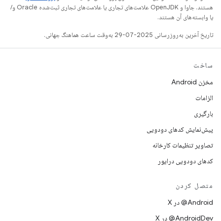
هستند. جاوا و OpenJDK علامت‌های تجاری یا علامت‌های تجاری ثبت‌شده Oracle و/
یا وابسته‌های آن هستند.
تاریخ آخرین به‌روزرسانی 2025-07-29 به‌وقت ساعت هماهنگ جهانی.
ساخت
مخزن Android
الزامات
بارگیری
پیش‌نمایش کدهای دودویی
تصاویر تنظیمات کارخانه
کدهای دودویی درایور
متصل کردن
‫‎@Android در X
‫‎@AndroidDev در X