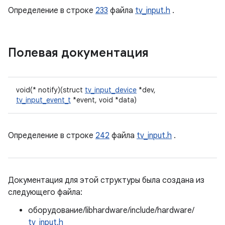
Определение в строке
233
файла
tv_input.h
.
Полевая документация
void(* notify)(struct
tv_input_device
*dev,
tv_input_event_t
*event, void *data)
Определение в строке
242
файла
tv_input.h
.
Документация для этой структуры была создана из
следующего файла:
оборудование/libhardware/include/hardware/
tv_input.h