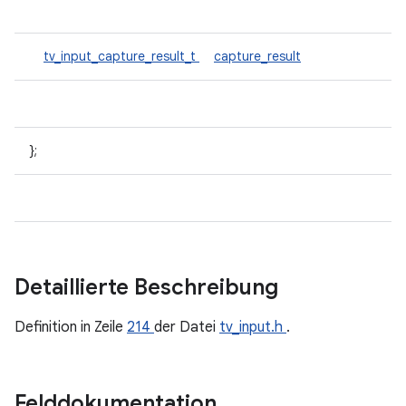
tv_input_capture_result_t
capture_result
};
Detaillierte Beschreibung
Definition in Zeile
214
der Datei
tv_input.h
.
Felddokumentation