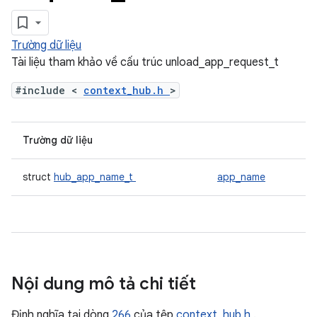
Trường dữ liệu
Tài liệu tham khảo về cấu trúc unload_app_request_t
#include <
context_hub.h
>
Trường dữ liệu
struct
hub_app_name_t
app_name
Nội dung mô tả chi tiết
Định nghĩa tại dòng
266
của tệp
context_hub.h
.