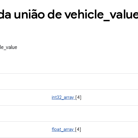
da união de vehicle
_
valu
le_value
int32_array
[4]
float_array
[4]