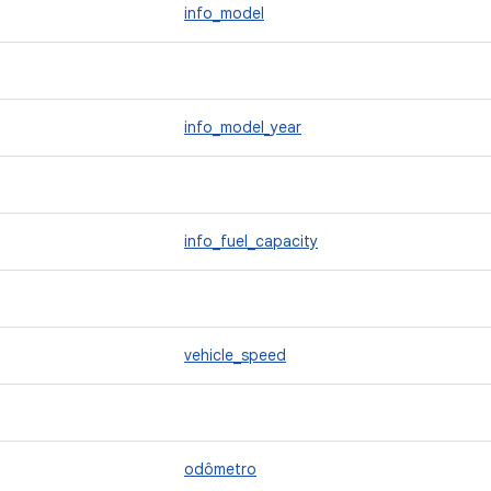
info_model
info_model_year
info_fuel_capacity
vehicle_speed
odômetro