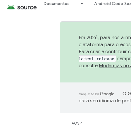
Documentos
Android Code Se
Em 2026, para nos alin
plataforma para o ecos
Para criar e contribuir
latest-release
sempre
consulte
Mudanças no
O G
para seu idioma de pre
AOSP