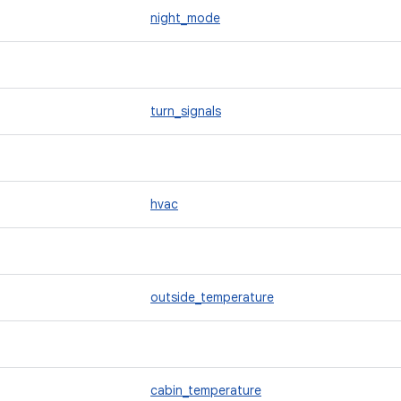
night_mode
turn_signals
hvac
outside_temperature
cabin_temperature