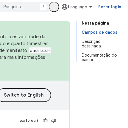
/
Fazer login
Nesta página
Campos de dados
tir a estabilidade da
Descrição
o e quarto trimestres.
detalhada
 de manifesto
android-
Documentação do
ara mais informações,
campo
Isso foi útil?