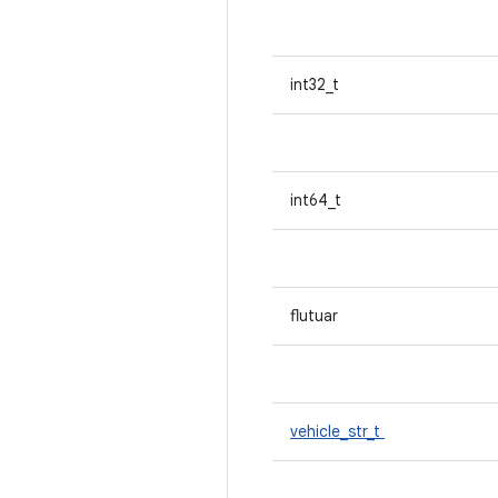
int32_t
int64_t
flutuar
vehicle_str_t