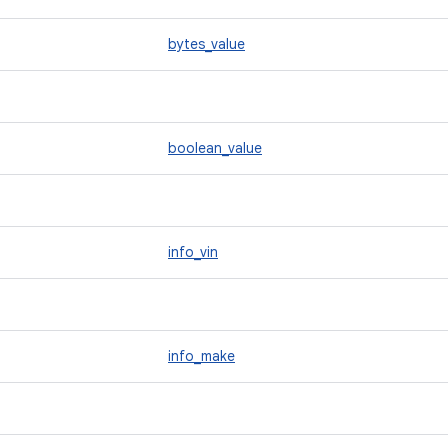
bytes_value
boolean_value
info_vin
info_make