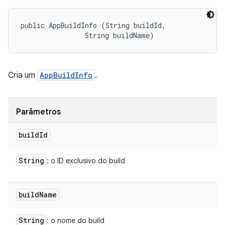
public AppBuildInfo (String buildId, 

                String buildName)
Cria um
AppBuildInfo
.
Parâmetros
build
Id
String
: o ID exclusivo do build
build
Name
String
: o nome do build