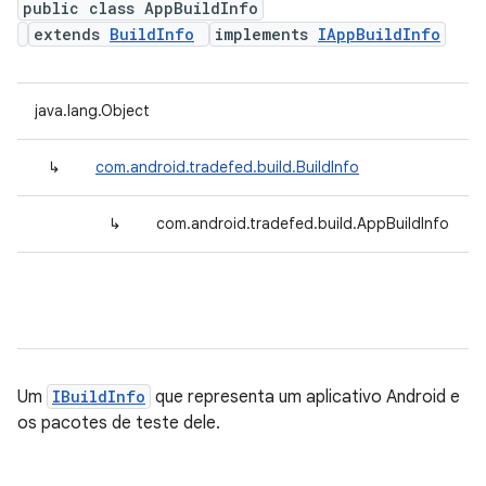
public class AppBuildInfo
extends
BuildInfo
implements
IAppBuildInfo
java.lang.Object
↳
com.android.tradefed.build.BuildInfo
↳
com.android.tradefed.build.AppBuildInfo
Um
IBuildInfo
que representa um aplicativo Android e
os pacotes de teste dele.