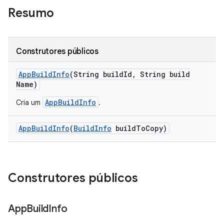
Resumo
Construtores públicos
App
Build
Info
(String build
Id
,
String build
Name)
AppBuildInfo
Cria um
.
App
Build
Info
(
Build
Info
build
To
Copy)
Construtores públicos
App
Build
Info