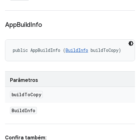
App
Build
Info
public AppBuildInfo (
BuildInfo
 buildToCopy)
Parâmetros
build
To
Copy
Build
Info
Confira também
: