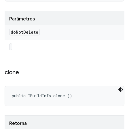
Parâmetros
do
Not
Delete
clone
public IBuildInfo clone ()
Retorna