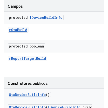
Campos
protected
IDevice
Build
Info
m
Ota
Build
protected boolean
m
Report
Target
Build
Construtores públicos
Ota
Device
Build
Info
()
Ota
Device
Build
Info
(
IDevice
Build
Info
build