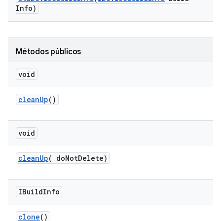
Info)
Métodos públicos
void
clean
Up
()
void
clean
Up
(
do
Not
Delete)
IBuild
Info
clone
()