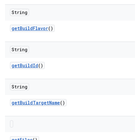
String
get
Build
Flavor
()
String
get
Build
Id
()
String
get
Build
Target
Name
()
get
Files
()