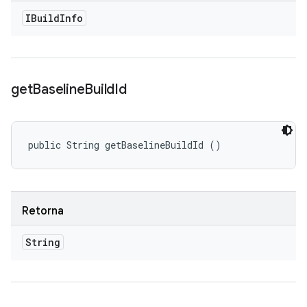
IBuild
Info
get
Baseline
Build
Id
public String getBaselineBuildId ()
Retorna
String