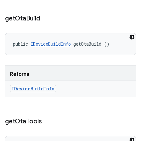
get
Ota
Build
public 
IDeviceBuildInfo
 getOtaBuild ()
Retorna
IDevice
Build
Info
get
Ota
Tools