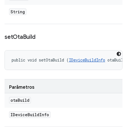
String
set
Ota
Build
public void setOtaBuild (
IDeviceBuildInfo
 otaBuild
Parâmetros
ota
Build
IDevice
Build
Info