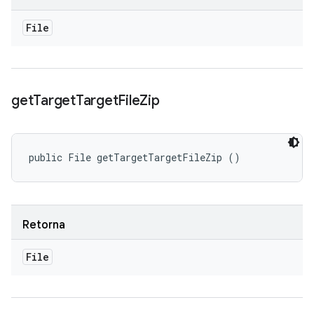
File
get
Target
Target
File
Zip
public File getTargetTargetFileZip ()
Retorna
File