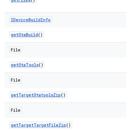
IDevice
Build
Info
get
Ota
Build
()
File
get
Ota
Tools
()
File
get
Target
Otatools
Zip
()
File
get
Target
Target
File
Zip
()