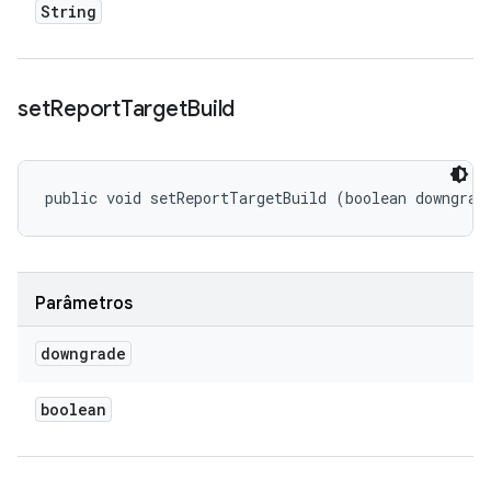
String
set
Report
Target
Build
public void setReportTargetBuild (boolean downgrad
Parâmetros
downgrade
boolean