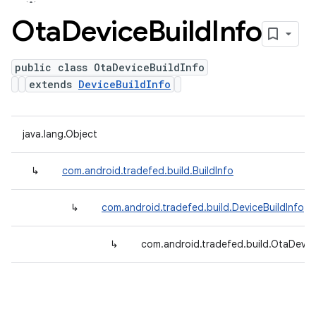
Ota
Device
Build
Info
public class OtaDeviceBuildInfo
extends
DeviceBuildInfo
java.lang.Object
↳
com.android.tradefed.build.BuildInfo
↳
com.android.tradefed.build.DeviceBuildInfo
↳
com.android.tradefed.build.OtaDevic