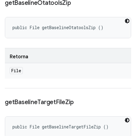
get
Baseline
Otatools
Zip
public File getBaselineOtatoolsZip ()
Retorna
File
get
Baseline
Target
File
Zip
public File getBaselineTargetFileZip ()