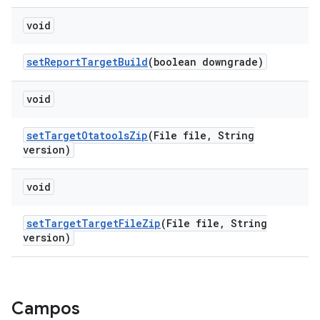
void
set
Report
Target
Build
(boolean downgrade)
void
set
Target
Otatools
Zip
(File file
,
String
version)
void
set
Target
Target
File
Zip
(File file
,
String
version)
Campos