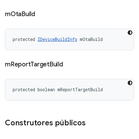
m
Ota
Build
protected 
IDeviceBuildInfo
 mOtaBuild
m
Report
Target
Build
protected boolean mReportTargetBuild
Construtores públicos