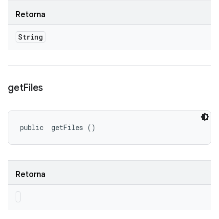
Retorna
String
get
Files
public 
 getFiles ()
Retorna