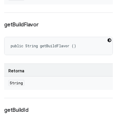
get
Build
Flavor
public String getBuildFlavor ()
Retorna
String
get
Build
Id