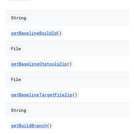
String
get
Baseline
Build
Id
()
File
get
Baseline
Otatools
Zip
()
File
get
Baseline
Target
File
Zip
()
String
get
Build
Branch
()