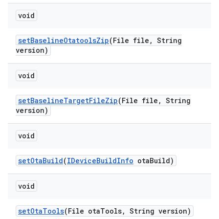
void
set
Baseline
Otatools
Zip
(File file
,
String
version)
void
set
Baseline
Target
File
Zip
(File file
,
String
version)
void
set
Ota
Build
(
IDevice
Build
Info
ota
Build)
void
set
Ota
Tools
(File ota
Tools
,
String version)