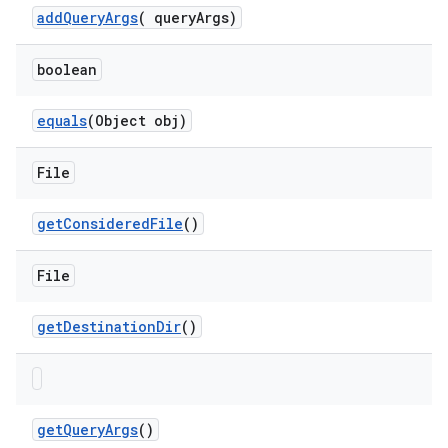
add
Query
Args
(
query
Args)
boolean
equals
(Object obj)
File
get
Considered
File
()
File
get
Destination
Dir
()
get
Query
Args
()