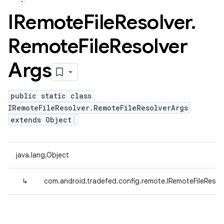
IRemote
File
Resolver
.
Remote
File
Resolver
Args
public static class
IRemoteFileResolver.RemoteFileResolverArgs
extends Object
java.lang.Object
↳
com.android.tradefed.config.remote.IRemoteFileResol