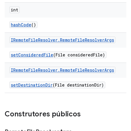
int
hash
Code
()
IRemote
File
Resolver
.
Remote
File
Resolver
Args
set
Considered
File
(File considered
File)
IRemote
File
Resolver
.
Remote
File
Resolver
Args
set
Destination
Dir
(File destination
Dir)
Construtores públicos