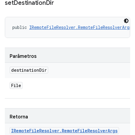
set
Destination
Dir
public 
IRemoteFileResolver.RemoteFileResolverArgs
 
Parâmetros
destination
Dir
File
Retorna
IRemote
File
Resolver
.
Remote
File
Resolver
Args