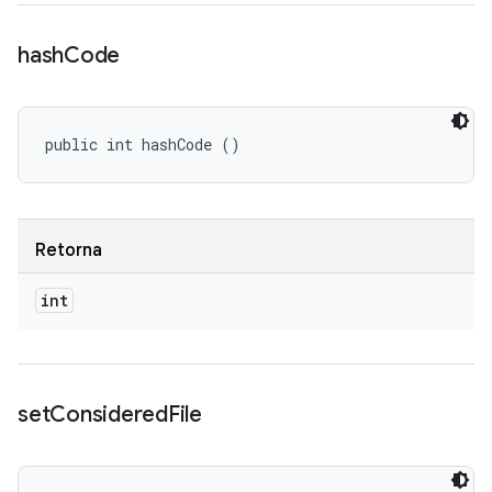
hash
Code
public int hashCode ()
Retorna
int
set
Considered
File