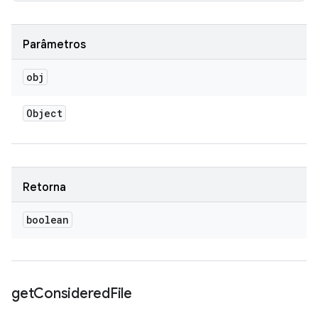
Parâmetros
obj
Object
Retorna
boolean
get
Considered
File