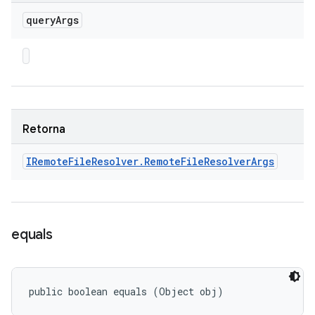
query
Args
Retorna
IRemote
File
Resolver
.
Remote
File
Resolver
Args
equals
public boolean equals (Object obj)