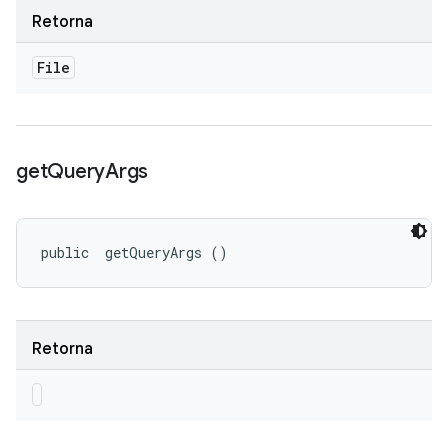
Retorna
File
get
Query
Args
public 
 getQueryArgs ()
Retorna