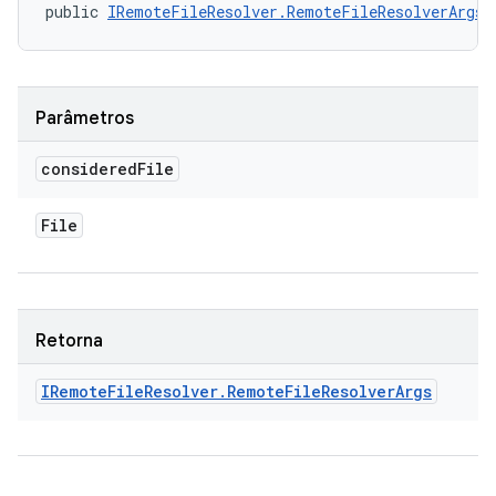
public 
IRemoteFileResolver.RemoteFileResolverArgs
 
Parâmetros
considered
File
File
Retorna
IRemote
File
Resolver
.
Remote
File
Resolver
Args