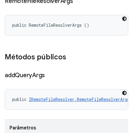
Remote
File
Resolver
Args
public RemoteFileResolverArgs ()
Métodos públicos
add
Query
Args
public 
IRemoteFileResolver.RemoteFileResolverArgs
 
Parâmetros