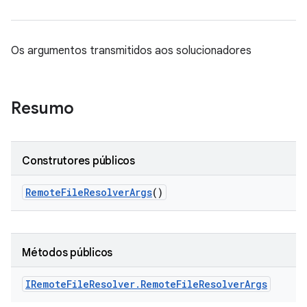
Os argumentos transmitidos aos solucionadores
Resumo
Construtores públicos
Remote
File
Resolver
Args
()
Métodos públicos
IRemote
File
Resolver
.
Remote
File
Resolver
Args