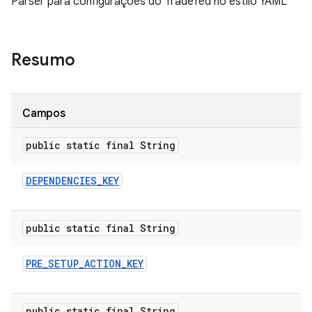
Parser para configurações do Tradefed no estilo YAML
Resumo
Campos
public static final String
DEPENDENCIES
_
KEY
public static final String
PRE
_
SETUP
_
ACTION
_
KEY
public static final String