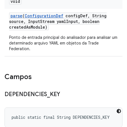
void
parse
(
Configuration
Def
config
Def
,
String
source
,
Input
Stream yaml
Input
,
boolean
created
As
Module)
Ponto de entrada principal do analisador para analisar um
determinado arquivo YAML em objetos da Trade
Federation.
Campos
DEPENDENCIES
_
KEY
public static final String DEPENDENCIES_KEY