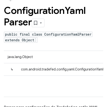
Configuration
Yaml
Parser
public final class ConfigurationYamlParser
extends Object
java.lang.Object
↳
com.android.tradefed.config.yaml.ConfigurationYamlPa