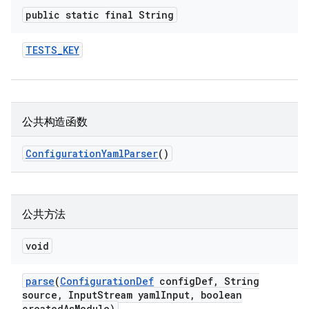
public static final String
TESTS
_
KEY
公共构造函数
Configuration
Yaml
Parser
()
公共方法
void
parse
(
Configuration
Def
config
Def
,
String
source
,
Input
Stream yaml
Input
,
boolean
created
As
Module)