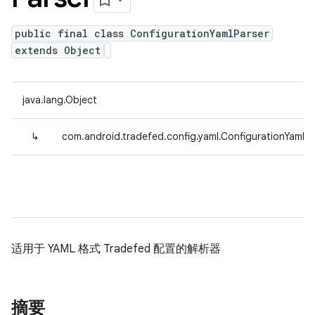
public final class ConfigurationYamlParser
extends Object
java.lang.Object
↳
com.android.tradefed.config.yaml.ConfigurationYamlPa
适用于 YAML 格式 Tradefed 配置的解析器
摘要