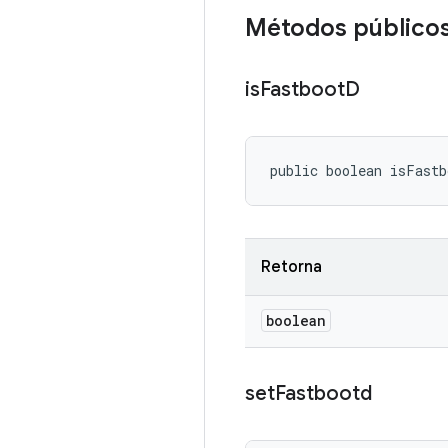
Métodos público
is
Fastboot
D
public boolean isFast
Retorna
boolean
set
Fastbootd