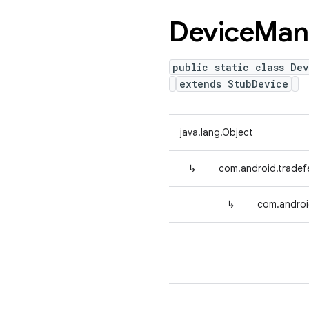
Device
Man
public static class De
extends StubDevice
java.lang.Object
↳
com.android.tradef
↳
com.androi