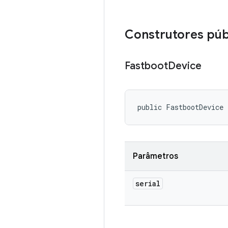
Construtores púb
Fastboot
Device
public FastbootDevice 
Parâmetros
serial