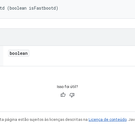
td (boolean isFastbootd)
boolean
Isso foi útil?
a página estão sujeitos às licenças descritas na
Licença de conteúdo
. Ja