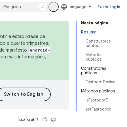
/
Fazer login
Nesta página
Resumo
tir a estabilidade da
Construtores
o e quarto trimestres.
públicos
 de manifesto
android-
Métodos
ara mais informações,
públicos
Construtores
públicos
FastbootDevice
Métodos públicos
isFastbootD
setFastbootd
Isso foi útil?