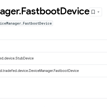
ager
.
Fastboot
Device
viceManager.FastbootDevice
ed.device.StubDevice
d.tradefed.device.DeviceManager.FastbootDevice