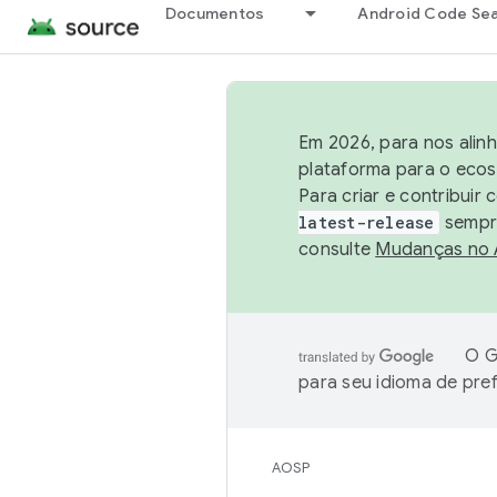
Documentos
Android Code Se
Em 2026, para nos alin
plataforma para o ecos
Para criar e contribuir
latest-release
sempre
consulte
Mudanças no
O G
para seu idioma de pre
AOSP