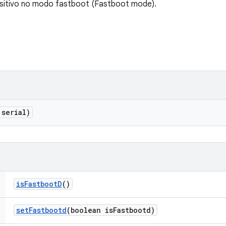
sitivo no modo fastboot (Fastboot mode).
 serial)
is
Fastboot
D
()
set
Fastbootd
(boolean is
Fastbootd)