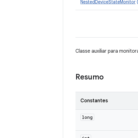
NestedDeviceStateMonitor
(
Classe auxiliar para monito
Resumo
Constantes
long