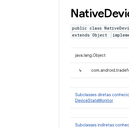
Native
Devi
public class NativeDev
extends Object
implem
java.lang.Object
↳
com.android.tradef
Subclasses diretas conheci
DeviceStateMonitor
Subclasses indiretas conhe