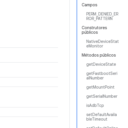
Campos
PERM_DENIED_ER
ROR_PATTERN
Construtores
públicos
NativeDeviceStat
eMonitor
Métodos públicos
getDeviceState
getFastbootSeri
alNumber
getMountPoint
getSerialNumber
isAdbTcp
setDefaultAvaila
bleTimeout