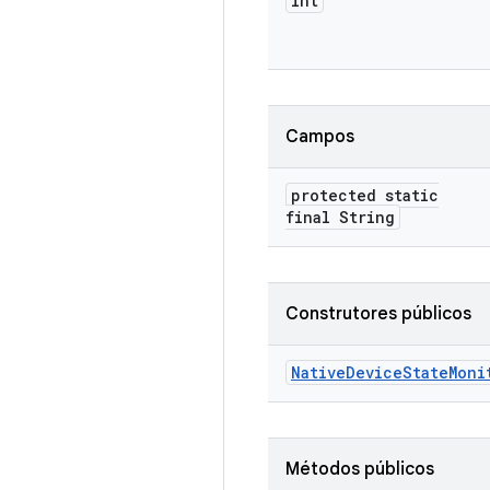
int
Campos
protected static
final String
Construtores públicos
Native
Device
State
Moni
Métodos públicos