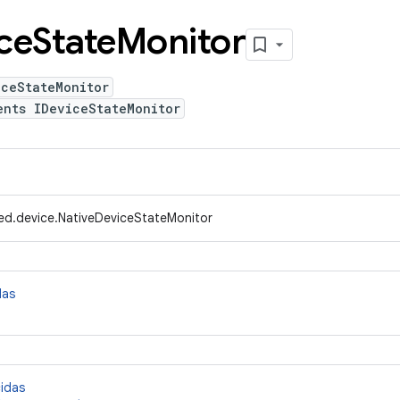
ce
State
Monitor
iceStateMonitor
ents IDeviceStateMonitor
ed.device.NativeDeviceStateMonitor
das
cidas