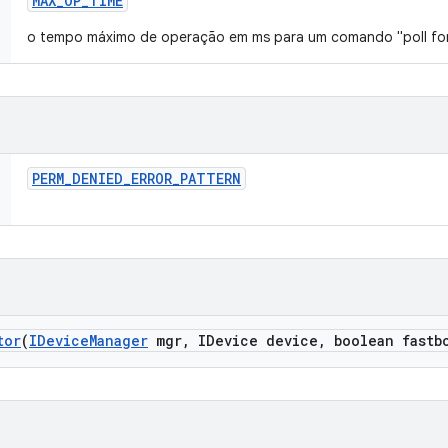
MAX
_
OP
_
TIME
o tempo máximo de operação em ms para um comando "poll for
PERM
_
DENIED
_
ERROR
_
PATTERN
tor
(
IDevice
Manager
mgr
,
IDevice device
,
boolean fastb