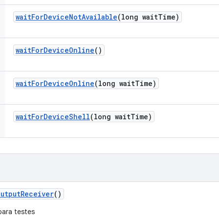
wait
For
Device
Not
Available
(long wait
Time)
wait
For
Device
Online
()
wait
For
Device
Online
(long wait
Time)
wait
For
Device
Shell
(long wait
Time)
Output
Receiver
()
ara testes