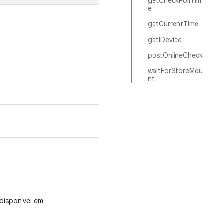
getCheckPollTim
e
getCurrentTime
getIDevice
postOnlineCheck
waitForStoreMou
nt
disponível em