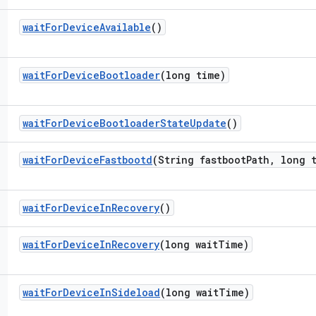
wait
For
Device
Available
()
wait
For
Device
Bootloader
(long time)
wait
For
Device
Bootloader
State
Update
()
wait
For
Device
Fastbootd
(String fastboot
Path
,
long t
wait
For
Device
In
Recovery
()
wait
For
Device
In
Recovery
(long wait
Time)
wait
For
Device
In
Sideload
(long wait
Time)