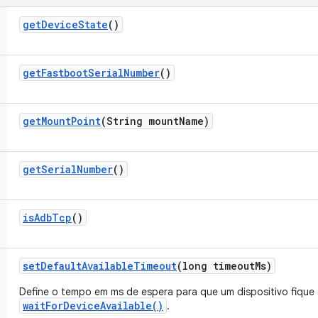
get
Device
State
()
get
Fastboot
Serial
Number
()
get
Mount
Point
(String mount
Name)
get
Serial
Number
()
is
Adb
Tcp
()
set
Default
Available
Timeout
(long timeout
Ms)
Define o tempo em ms de espera para que um dispositivo fique 
waitForDeviceAvailable()
.