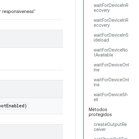
waitForDeviceInR
ecovery
 responsiveness"
waitForDeviceInR
ecovery
waitForDeviceInS
ideload
waitForDeviceNo
tAvailable
waitForDeviceOnl
ine
waitForDeviceOnl
ine
waitForDeviceSh
ell
oot
Enabled)
Métodos
protegidos
createOutputRe
ceiver