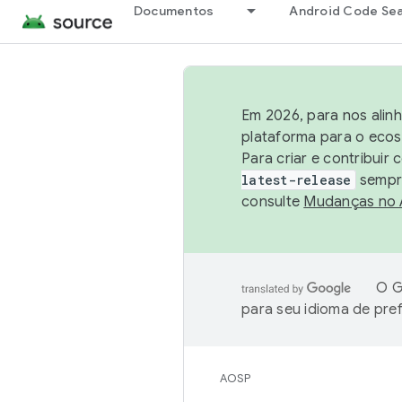
Documentos
Android Code Se
Em 2026, para nos alin
plataforma para o ecos
Para criar e contribuir
latest-release
sempre
consulte
Mudanças no
O G
para seu idioma de pre
AOSP