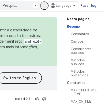
/
Fazer login
Nesta página
Resumo
tir a estabilidade da
Constantes
o e quarto trimestres.
 de manifesto
android-
Campos
ara mais informações,
Construtores
públicos
Métodos
públicos
Métodos
protegidos
Constantes
MAX_CHECK_POL
L_TIME
Isso foi útil?
MAX_OP_TIME