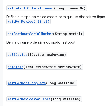
set
Default
Online
Timeout
(long timeout
Ms)
Define o tempo em ms de espera para que um dispositivo fique 
waitForDeviceOnline()
.
set
Fastboot
Serial
Number
(String serial)
Defina o número de série do modo fastboot.
set
IDevice
(IDevice new
Device)
set
State
(Test
Device
State device
State)
wait
For
Boot
Complete
(long wait
Time)
wait
For
Device
Available
(long wait
Time)