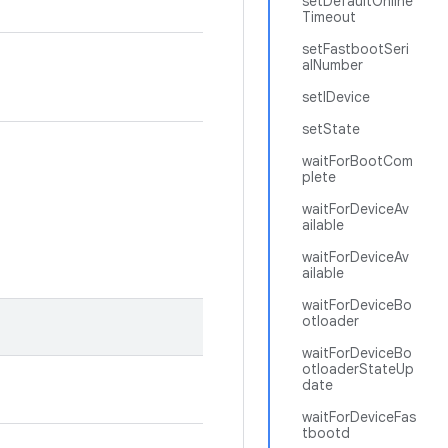
setDefaultOnline
Timeout
setFastbootSeri
alNumber
setIDevice
setState
waitForBootCom
plete
waitForDeviceAv
ailable
waitForDeviceAv
ailable
waitForDeviceBo
otloader
waitForDeviceBo
otloaderStateUp
date
waitForDeviceFas
tbootd