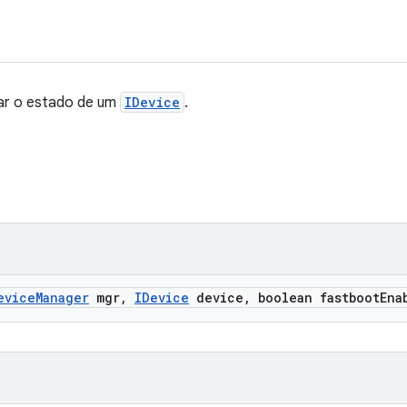
rar o estado de um
IDevice
.
evice
Manager
mgr
,
IDevice
device
,
boolean fastboot
Ena