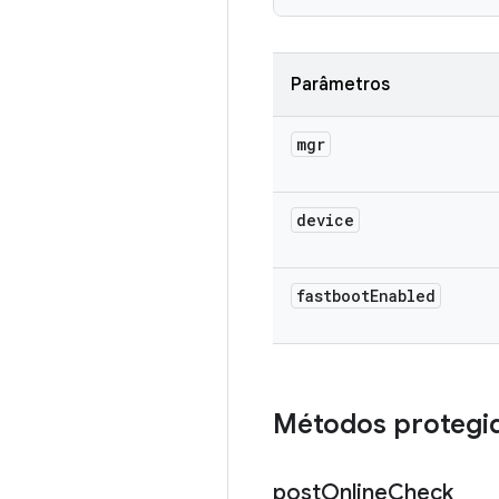
Parâmetros
mgr
device
fastboot
Enabled
Métodos protegi
post
Online
Check