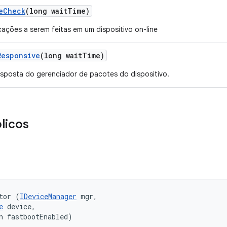
e
Check
(long wait
Time)
icações a serem feitas em um dispositivo on-line
Responsive
(long wait
Time)
sposta do gerenciador de pacotes do dispositivo.
licos
tor (
IDeviceManager
 mgr, 

e
 device, 

n fastbootEnabled)