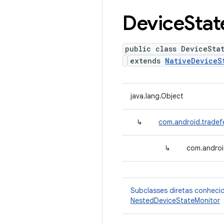
Device
Stat
public class DeviceSta
extends
NativeDeviceS
java.lang.Object
↳
com.android.tradef
↳
com.androi
Subclasses diretas conheci
NestedDeviceStateMonitor