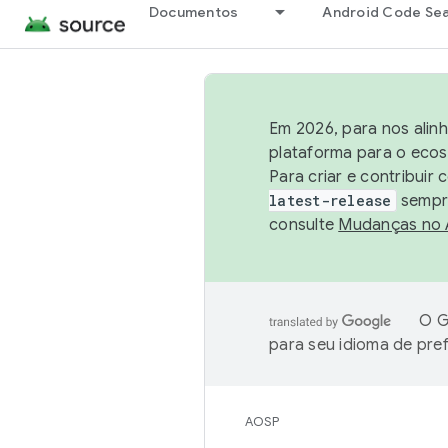
Documentos
Android Code Se
Em 2026, para nos alin
plataforma para o ecos
Para criar e contribuir
latest-release
sempre
consulte
Mudanças no
O G
para seu idioma de pre
AOSP