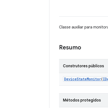
Classe auxiliar para monito
Resumo
Construtores públicos
Device
State
Monitor
(
ID
Métodos protegidos