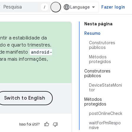
/
Fazer login
Nesta página
Resumo
tir a estabilidade da
Construtores
o e quarto trimestres.
públicos
 de manifesto
android-
Métodos
ara mais informações,
protegidos
Construtores
públicos
DeviceStateMoni
tor
Métodos
protegidos
postOnlineCheck
waitForPmRespo
Isso foi útil?
nsive