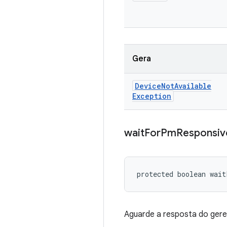
Gera
Device
Not
Available
Exception
wait
For
Pm
Responsiv
protected boolean wai
Aguarde a resposta do gere