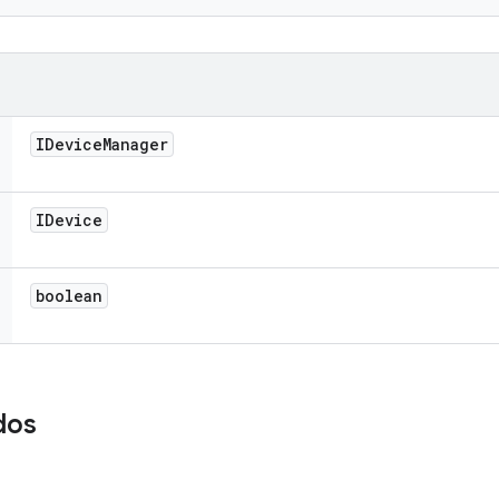
IDevice
Manager
IDevice
boolean
dos