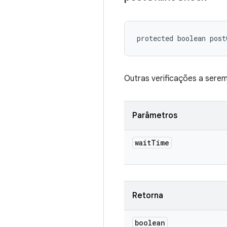
protected boolean pos
Outras verificações a serem
Parâmetros
wait
Time
Retorna
boolean