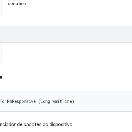
contrário
e
tForPmResponsive (long waitTime)
nciador de pacotes do dispositivo.