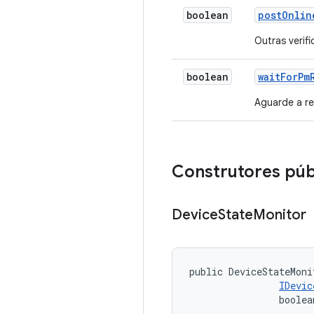
boolean
post
Onlin
Outras verif
boolean
wait
For
Pm
Aguarde a re
Construtores púb
Device
State
Monitor
public DeviceStateMoni
IDevic
                boolea