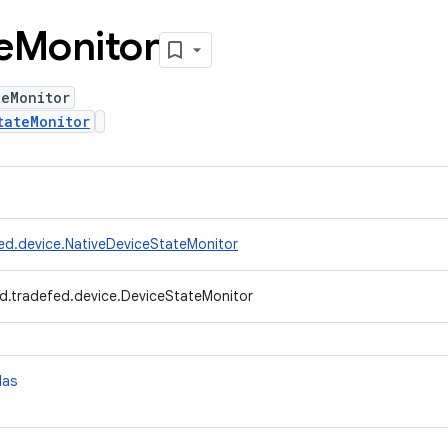
e
Monitor
teMonitor
tateMonitor
ed.device.NativeDeviceStateMonitor
d.tradefed.device.DeviceStateMonitor
das