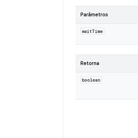
Parâmetros
wait
Time
Retorna
boolean