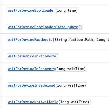
wait
For
Device
Bootloader
(long time)
wait
For
Device
Bootloader
State
Update
()
wait
For
Device
Fastbootd
(String fastboot
Path
,
long t
wait
For
Device
In
Recovery
()
wait
For
Device
In
Recovery
(long wait
Time)
wait
For
Device
In
Sideload
(long wait
Time)
wait
For
Device
Not
Available
(long wait
Time)