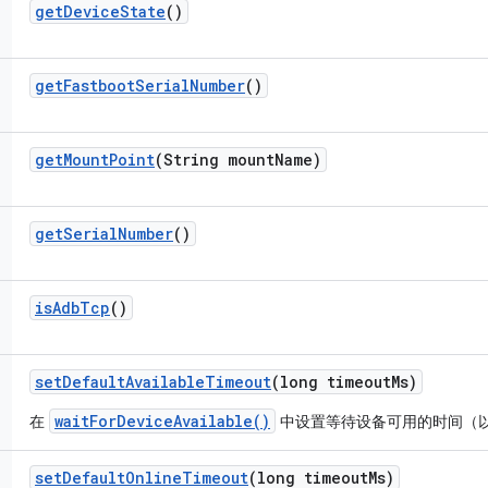
get
Device
State
()
get
Fastboot
Serial
Number
()
get
Mount
Point
(String mount
Name)
get
Serial
Number
()
is
Adb
Tcp
()
set
Default
Available
Timeout
(long timeout
Ms)
waitForDeviceAvailable()
在
中设置等待设备可用的时间（
set
Default
Online
Timeout
(long timeout
Ms)