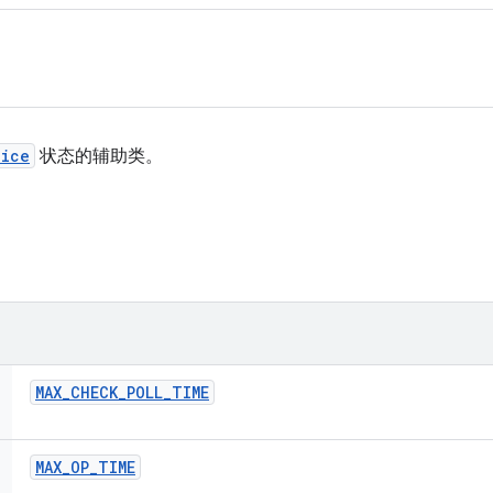
vice
状态的辅助类。
MAX
_
CHECK
_
POLL
_
TIME
MAX
_
OP
_
TIME