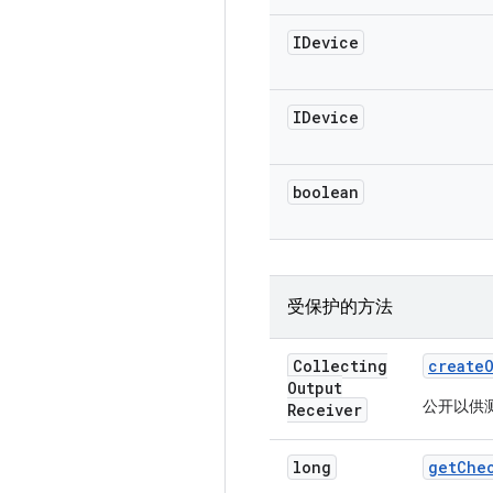
IDevice
IDevice
boolean
受保护的方法
Collecting
create
Output
公开以供
Receiver
long
get
Che