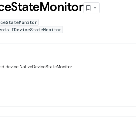
ce
State
Monitor
iceStateMonitor
ents IDeviceStateMonitor
ed.device.NativeDeviceStateMonitor