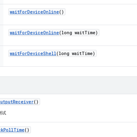
wait
For
Device
Online
()
wait
For
Device
Online
(long wait
Time)
wait
For
Device
Shell
(long wait
Time)
Output
Receiver
()
测试
ck
Poll
Time
()