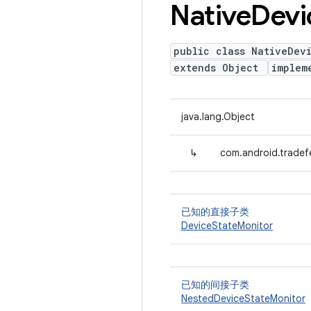
Native
Devi
public class NativeDev
extends Object
implem
java.lang.Object
↳
com.android.tradef
已知的直接子类
DeviceStateMonitor
已知的间接子类
NestedDeviceStateMonitor