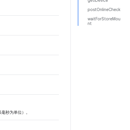
getIDevice
postOnlineCheck
waitForStoreMou
nt
以毫秒为单位）。