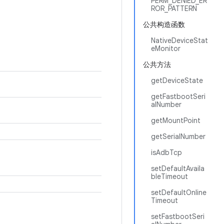
PERM_DENIED_ER
ROR_PATTERN
公共构造函数
NativeDeviceStat
eMonitor
公共方法
getDeviceState
getFastbootSeri
alNumber
getMountPoint
getSerialNumber
isAdbTcp
setDefaultAvaila
bleTimeout
setDefaultOnline
Timeout
setFastbootSeri