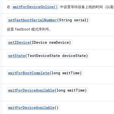
waitForDeviceOnline()
在
中设置等待设备上线的时间（以毫
set
Fastboot
Serial
Number
(String serial)
设置 fastboot 模式序列号。
set
IDevice
(IDevice new
Device)
set
State
(Test
Device
State device
State)
wait
For
Boot
Complete
(long wait
Time)
wait
For
Device
Available
(long wait
Time)
wait
For
Device
Available
()