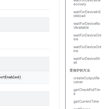
waitForDeviceInR
ecovery
waitForDeviceInS
ideload
waitForDeviceNo
tAvailable
waitForDeviceOnl
ine
waitForDeviceOnl
ine
waitForDeviceSh
ell
受保护的方法
oot
Enabled)
createOutputRe
ceiver
getCheckPollTim
e
getCurrentTime