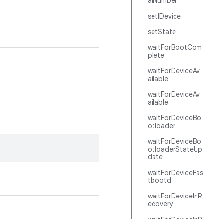
alNumber
setIDevice
setState
waitForBootCom
plete
waitForDeviceAv
ailable
waitForDeviceAv
ailable
waitForDeviceBo
otloader
waitForDeviceBo
otloaderStateUp
date
waitForDeviceFas
tbootd
waitForDeviceInR
ecovery