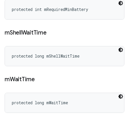
protected int mRequiredMinBattery
m
Shell
Wait
Time
protected long mShellWaitTime
m
Wait
Time
protected long mWaitTime