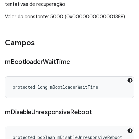
tentativas de recuperação
Valor da constante: 5000 (0x0000000000001388)
Campos
m
Bootloader
Wait
Time
protected long mBootloaderWaitTime
m
Disable
Unresponsive
Reboot
protected boolean mDisableUnresponsiveReboot