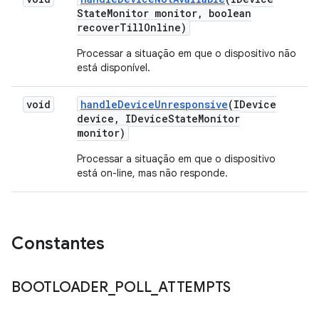
State
Monitor monitor
,
boolean
recover
Till
Online)
Processar a situação em que o dispositivo não
está disponível.
void
handle
Device
Unresponsive
(IDevice
device
,
IDevice
State
Monitor
monitor)
Processar a situação em que o dispositivo
está on-line, mas não responde.
Constantes
BOOTLOADER
_
POLL
_
ATTEMPTS