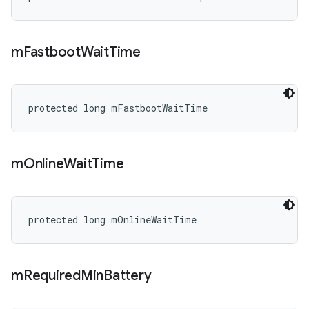
m
Fastboot
Wait
Time
protected long mFastbootWaitTime
m
Online
Wait
Time
protected long mOnlineWaitTime
m
Required
Min
Battery