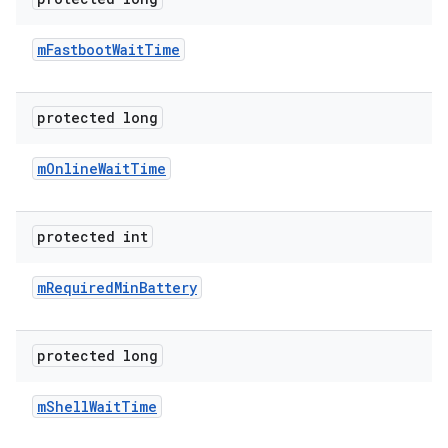
m
Fastboot
Wait
Time
protected long
m
Online
Wait
Time
protected int
m
Required
Min
Battery
protected long
m
Shell
Wait
Time