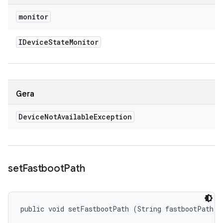
monitor
IDevice
State
Monitor
Gera
Device
Not
Available
Exception
set
Fastboot
Path
public void setFastbootPath (String fastbootPath)