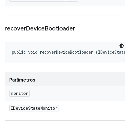
recover
Device
Bootloader
public void recoverDeviceBootloader (IDeviceStateM
Parâmetros
monitor
IDevice
State
Monitor