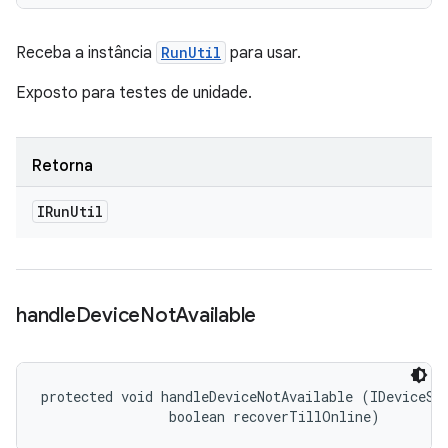
Receba a instância
RunUtil
para usar.
Exposto para testes de unidade.
Retorna
IRun
Util
handle
Device
Not
Available
protected void handleDeviceNotAvailable (IDeviceSta
                boolean recoverTillOnline)