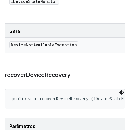
IDevice
State
Monitor
Gera
Device
Not
Available
Exception
recover
Device
Recovery
public void recoverDeviceRecovery (IDeviceStateMon
Parâmetros