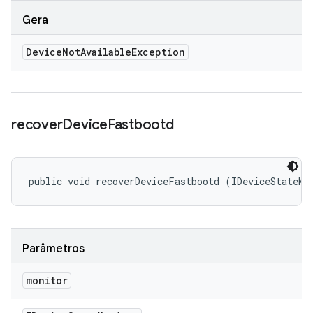
Gera
Device
Not
Available
Exception
recover
Device
Fastbootd
public void recoverDeviceFastbootd (IDeviceStateMo
Parâmetros
monitor