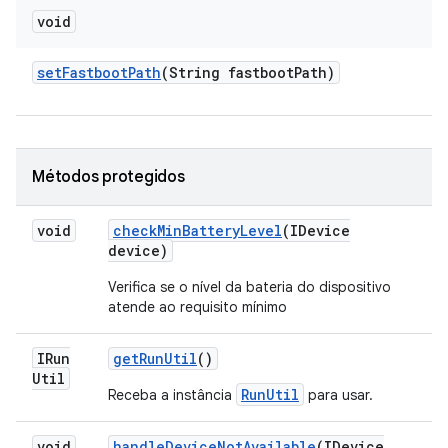
void
set
Fastboot
Path
(String fastboot
Path)
Métodos protegidos
void
check
Min
Battery
Level
(IDevice
device)
Verifica se o nível da bateria do dispositivo
atende ao requisito mínimo
IRun
get
Run
Util
()
Util
RunUtil
Receba a instância
para usar.
void
handle
Device
Not
Available
(IDevice