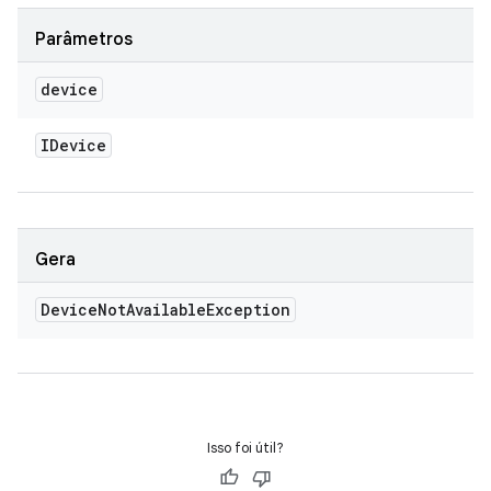
Parâmetros
device
IDevice
Gera
Device
Not
Available
Exception
Isso foi útil?