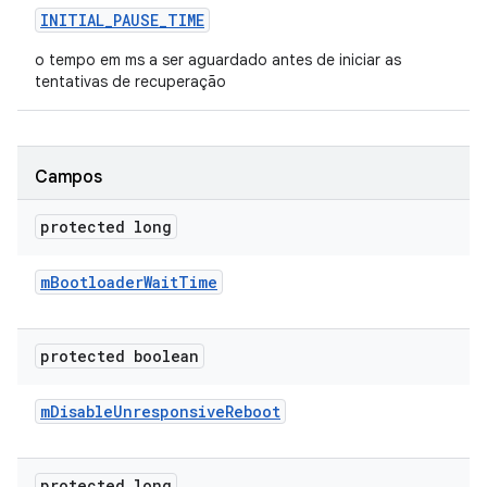
INITIAL
_
PAUSE
_
TIME
o tempo em ms a ser aguardado antes de iniciar as
tentativas de recuperação
Campos
protected long
m
Bootloader
Wait
Time
protected boolean
m
Disable
Unresponsive
Reboot
protected long