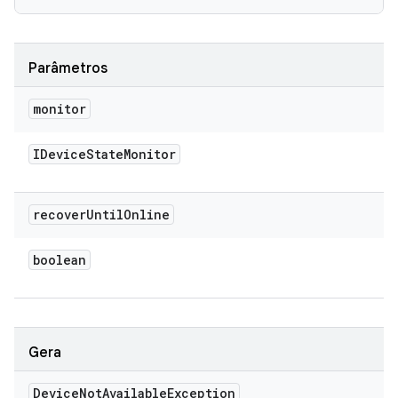
Parâmetros
monitor
IDevice
State
Monitor
recover
Until
Online
boolean
Gera
Device
Not
Available
Exception