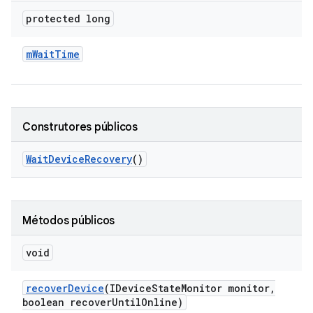
protected long
m
Wait
Time
Construtores públicos
Wait
Device
Recovery
()
Métodos públicos
void
recover
Device
(IDevice
State
Monitor monitor
,
boolean recover
Until
Online)