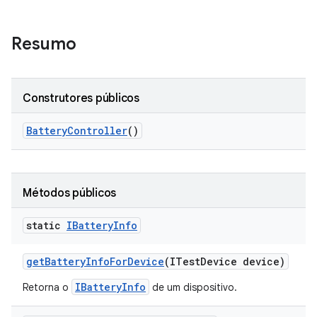
Resumo
Construtores públicos
Battery
Controller
()
Métodos públicos
static
IBattery
Info
get
Battery
Info
For
Device
(ITest
Device device)
IBatteryInfo
Retorna o
de um dispositivo.