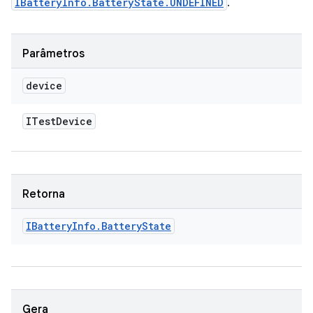
IBatteryInfo.BatteryState.UNDEFINED
.
Parâmetros
device
ITest
Device
Retorna
IBattery
Info
.
Battery
State
Gera