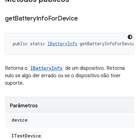
get
Battery
Info
For
Device
public static 
IBatteryInfo
 getBatteryInfoForDevice
Retorna o
IBatteryInfo
de um dispositivo. Retorna
nulo se algo der errado ou se o dispositivo não tiver
suporte.
Parâmetros
device
ITest
Device