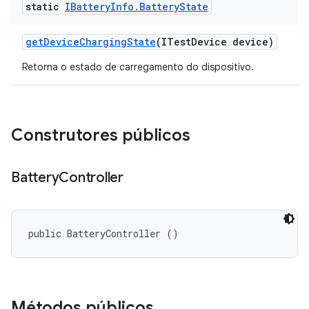
static
IBattery
Info
.
Battery
State
get
Device
Charging
State
(ITest
Device device)
Retorna o estado de carregamento do dispositivo.
Construtores públicos
Battery
Controller
public BatteryController ()
Métodos públicos