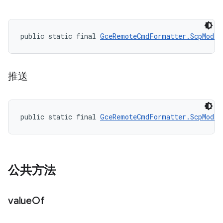
public static final 
GceRemoteCmdFormatter.ScpMode
 
推送
public static final 
GceRemoteCmdFormatter.ScpMode
 
公共方法
value
Of