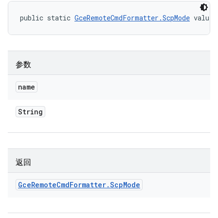
public static 
GceRemoteCmdFormatter.ScpMode
 valueO
参数
name
String
返回
Gce
Remote
Cmd
Formatter
.
Scp
Mode