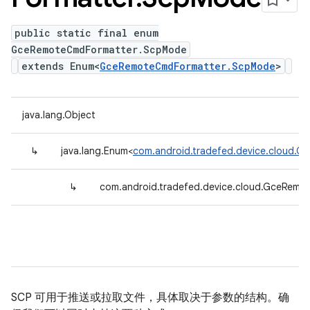
public static final enum
GceRemoteCmdFormatter.ScpMode
extends Enum<
GceRemoteCmdFormatter.ScpMode
>
java.lang.Object
↳
java.lang.Enum<
com.android.tradefed.device.cloud.
↳
com.android.tradefed.device.cloud.GceRem
SCP 可用于推送或拉取文件，具体取决于参数的结构。确