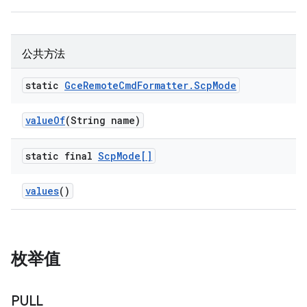
公共方法
static
Gce
Remote
Cmd
Formatter
.
Scp
Mode
value
Of
(String name)
static final
Scp
Mode[]
values
()
枚举值
PULL