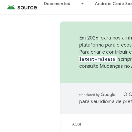
Documentos
Android Code Se
Em 2026, para nos alin
plataforma para o ecos
Para criar e contribuir
latest-release
sempre
consulte
Mudanças no
O G
para seu idioma de pre
AOSP