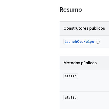
Resumo
Construtores públicos
Launch
Cvd
Helper
()
Métodos públicos
static
static