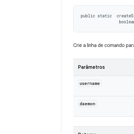
public static 
 createS
                boolea
Crie a linha de comando para
Parâmetros
username
daemon