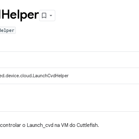
d
Helper
Helper
ed.device.cloud.LaunchCvdHelper
a controlar o Launch_cvd na VM do Cuttlefish.