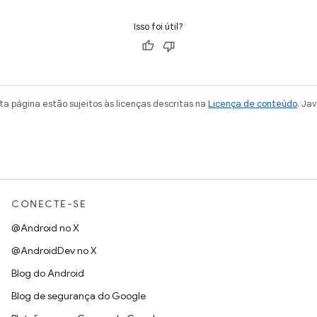
Isso foi útil?
a página estão sujeitos às licenças descritas na
Licença de conteúdo
. Ja
CONECTE-SE
@Android no X
@AndroidDev no X
Blog do Android
Blog de segurança do Google