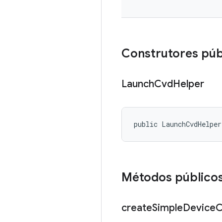
Construtores púb
Launch
Cvd
Helper
public LaunchCvdHelpe
Métodos público
create
Simple
Device