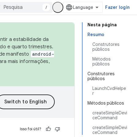
/
Fazer login
Nesta página
Resumo
tir a estabilidade da
Construtores
o e quarto trimestres.
públicos
 de manifesto
android-
Métodos
ara mais informações,
públicos
Construtores
públicos
LaunchCvdHelpe
r
Métodos públicos
createSimpleDevi
ceCommand
createSimpleDevi
Isso foi útil?
ceCommand