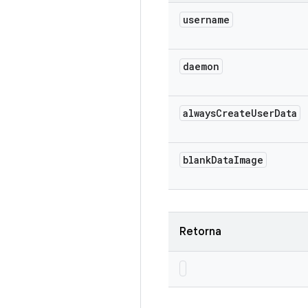
username
daemon
always
Create
User
Data
blank
Data
Image
Retorna