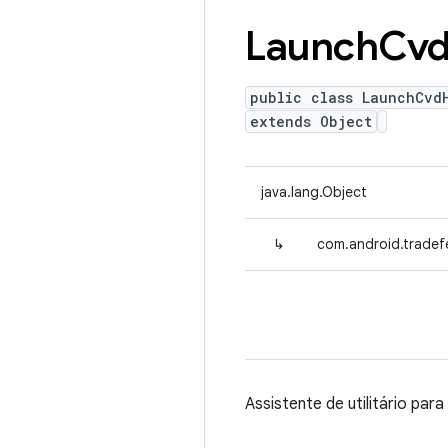
Launch
Cv
public class LaunchCvd
extends Object
java.lang.Object
↳
com.android.tradef
Assistente de utilitário par