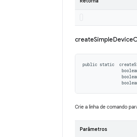
Retorna
create
Simple
Device
public static 
 createS
                boolea
                boolea
                boolea
Crie a linha de comando para
Parâmetros