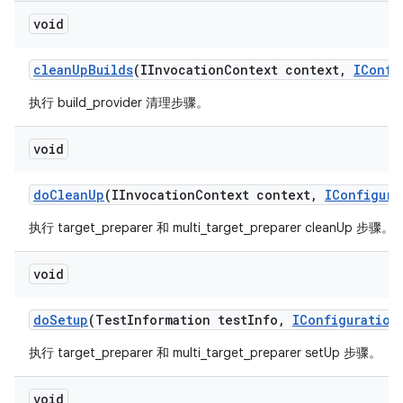
void
clean
Up
Builds
(IInvocation
Context context
,
IConfi
执行 build_provider 清理步骤。
void
do
Clean
Up
(IInvocation
Context context
,
IConfigura
执行 target_preparer 和 multi_target_preparer cleanUp 步骤。
void
do
Setup
(Test
Information test
Info
,
IConfiguration
执行 target_preparer 和 multi_target_preparer setUp 步骤。
void