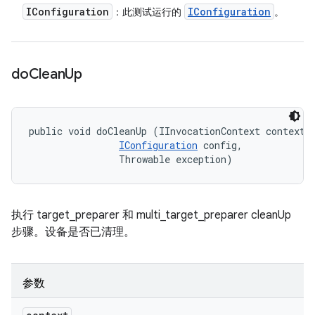
IConfiguration
IConfiguration
：此测试运行的
。
do
Clean
Up
public void doCleanUp (IInvocationContext context, 
IConfiguration
 config, 

                Throwable exception)
执行 target_preparer 和 multi_target_preparer cleanUp
步骤。设备是否已清理。
参数