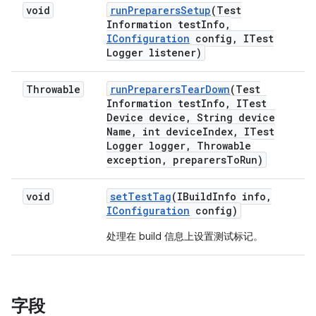
void
run
Preparers
Setup
(Test
Information test
Info
,
IConfiguration
config
,
ITest
Logger listener)
Throwable
run
Preparers
Tear
Down
(Test
Information test
Info
,
ITest
Device device
,
String device
Name
,
int device
Index
,
ITest
Logger logger
,
Throwable
exception
,
preparers
To
Run)
void
set
Test
Tag
(IBuild
Info info
,
IConfiguration
config)
处理在 build 信息上设置测试标记。
字段