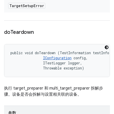
Target
Setup
Error
do
Teardown
public void doTeardown (TestInformation testInfo, 

IConfiguration
 config, 

                ITestLogger logger, 

                Throwable exception)
执行 target_preparer 和 multi_target_preparer 拆解步
骤。设备是否会拆解与设置相关联的设备。
参数