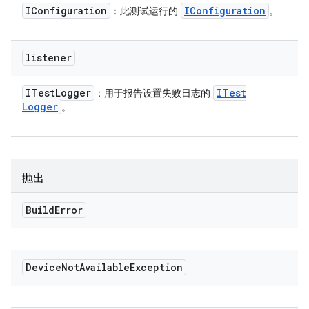
IConfiguration
IConfiguration
：此测试运行的
。
listener
ITest
Logger
ITest
：用于报告设置失败日志的
Logger
。
抛出
Build
Error
Device
Not
Available
Exception