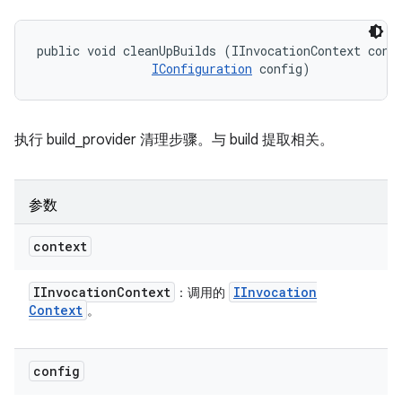
public void cleanUpBuilds (IInvocationContext conte
IConfiguration
 config)
执行 build_provider 清理步骤。与 build 提取相关。
参数
context
IInvocation
Context
IInvocation
：调用的
Context
。
config