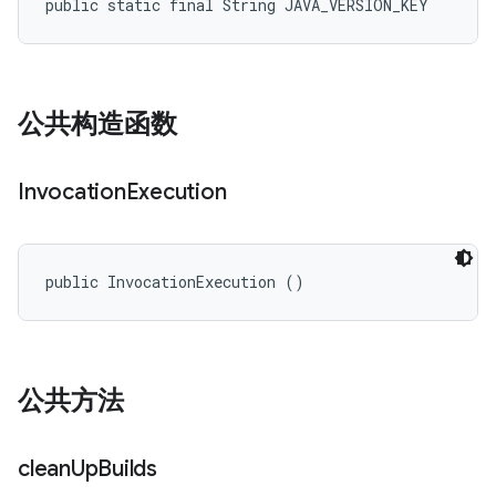
public static final String JAVA_VERSION_KEY
公共构造函数
Invocation
Execution
public InvocationExecution ()
公共方法
clean
Up
Builds