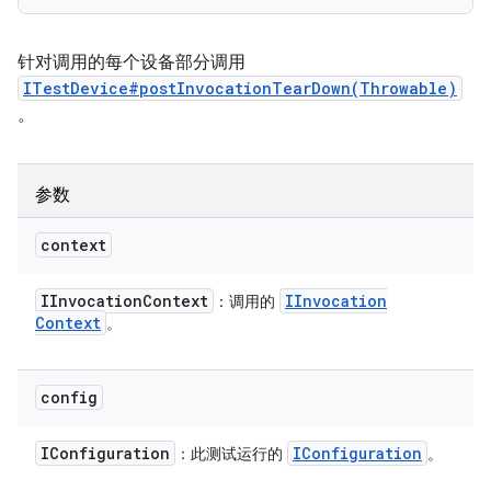
针对调用的每个设备部分调用
ITestDevice#postInvocationTearDown(Throwable)
。
参数
context
IInvocation
Context
IInvocation
：调用的
Context
。
config
IConfiguration
IConfiguration
：此测试运行的
。