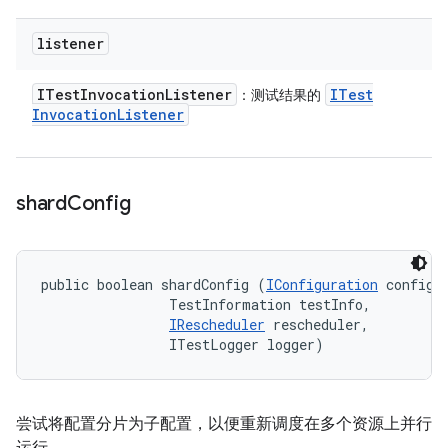
listener
ITest
Invocation
Listener
ITest
：测试结果的
Invocation
Listener
shard
Config
public boolean shardConfig (
IConfiguration
 config, 
                TestInformation testInfo, 

IRescheduler
 rescheduler, 

                ITestLogger logger)
尝试将配置分片为子配置，以便重新调度在多个资源上并行