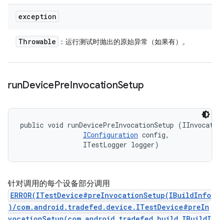
exception
Throwable
：运行测试时抛出的原始异常（如果有）。
run
Device
Pre
Invocation
Setup
public void runDevicePreInvocationSetup (IInvocatio
IConfiguration
 config, 

                ITestLogger logger)
针对调用的每个设备部分调用
ERROR(ITestDevice#preInvocationSetup(IBuildInfo
)/com.android.tradefed.device.ITestDevice#preIn
vocationSetup(com.android.tradefed.build.IBuildI