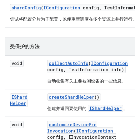
shard
Config
(
IConfiguration
config
,
Test
Informati
尝试将配置分片为子配置，以便重新调度在多个资源上并行运行。
受保护的方法
void
collect
Auto
Info
(
IConfiguration
config
,
Test
Information info)
自动收集有关主要被测设备的一些信息。
IShard
create
Shard
Helper
()
Helper
IShardHelper
创建并返回要使用的
。
void
customize
Device
Pre
Invocation
(
IConfiguration
config
,
IInvocation
Context