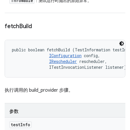
Throwable
：测试运行时抛出的原始异常。
fetch
Build
public boolean fetchBuild (TestInformation testInfo
IConfiguration
 config, 

IRescheduler
 rescheduler, 

                ITestInvocationListener listener)
执行调用的 build_provider 步骤。
参数
test
Info