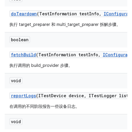
do
Teardown
(Test
Information test
Info
,
IConfigurat
执行 target_preparer 和 multi_target_preparer 拆解步骤。
boolean
fetch
Build
(Test
Information test
Info
,
IConfigurat
执行调用的 build_provider 步骤。
void
report
Logs
(ITest
Device device
,
ITest
Logger liste
在调用的不同阶段报告一些设备日志。
void