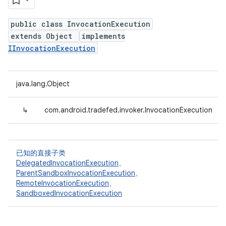
public class InvocationExecution
extends Object
implements
IInvocationExecution
java.lang.Object
↳
com.android.tradefed.invoker.InvocationExecution
已知的直接子类
DelegatedInvocationExecution
、
ParentSandboxInvocationExecution
、
RemoteInvocationExecution
、
SandboxedInvocationExecution