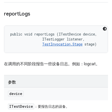
report
Logs
public void reportLogs (ITestDevice device, 

                ITestLogger listener, 

TestInvocation.Stage
 stage)
在调用的不同阶段报告一些设备日志。例如：logcat。
参数
device
ITest
Device
：要报告日志的设备。