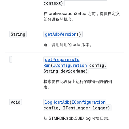
context)
在 preInvocationSetup 之前，提供自定义
部分设备的机会。
String
get
Adb
Version
()
返回调用所用的 adb 版本。
get
Preparers
To
Run
(
IConfiguration
config
,
String device
Name)
检索要在此设备上运行的准备程序的列
表。
void
log
Host
Adb
(
IConfiguration
config
,
ITest
Logger logger)
从 $TMPDIR/adb.$UID.log 收集日志。