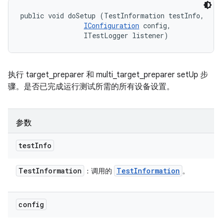
public void doSetup (TestInformation testInfo, 

IConfiguration
 config, 

                ITestLogger listener)
执行 target_preparer 和 multi_target_preparer setUp 步
骤。是否已完成运行测试所需的所有设备设置。
参数
test
Info
Test
Information
Test
Information
：调用的
。
config