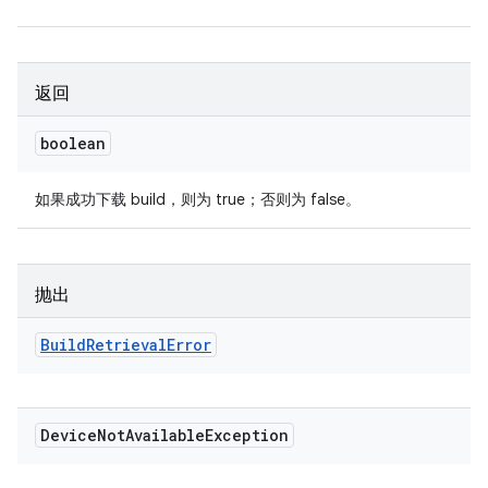
返回
boolean
如果成功下载 build，则为 true；否则为 false。
抛出
Build
Retrieval
Error
Device
Not
Available
Exception