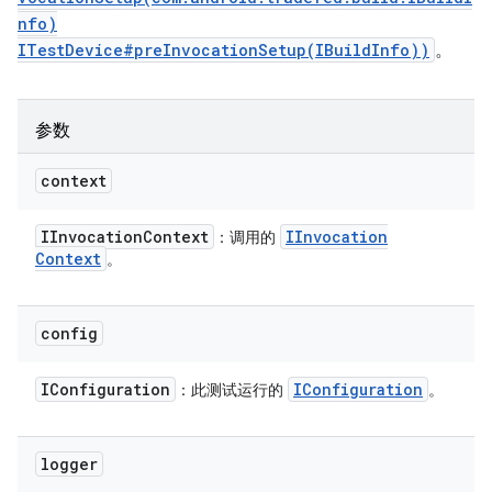
nfo)
ITestDevice#preInvocationSetup(IBuildInfo))
。
参数
context
IInvocation
Context
IInvocation
：调用的
Context
。
config
IConfiguration
IConfiguration
：此测试运行的
。
logger