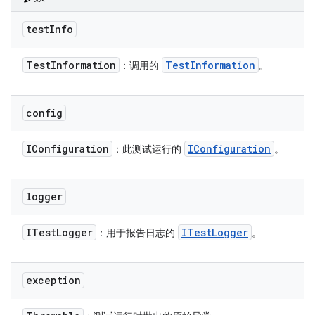
test
Info
Test
Information
Test
Information
：调用的
。
config
IConfiguration
IConfiguration
：此测试运行的
。
logger
ITest
Logger
ITest
Logger
：用于报告日志的
。
exception