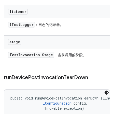
listener
ITest
Logger
：日志的记录器。
stage
Test
Invocation
.
Stage
：当前调用的阶段。
run
Device
Post
Invocation
Tear
Down
public void runDevicePostInvocationTearDown (IInvoc
IConfiguration
 config, 

                Throwable exception)