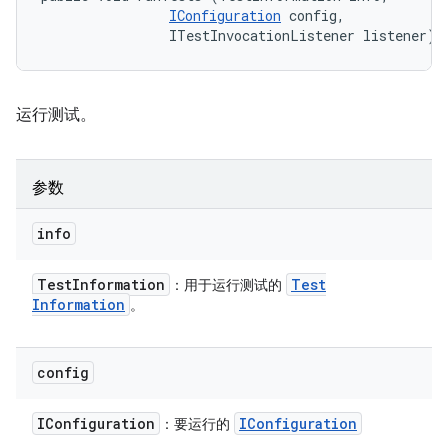
IConfiguration
 config, 

                ITestInvocationListener listener)
运行测试。
参数
info
Test
Information
Test
：用于运行测试的
Information
。
config
IConfiguration
IConfiguration
：要运行的