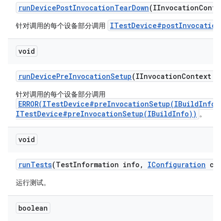
run
Device
Post
Invocation
Tear
Down
(IInvocation
Conte
ITestDevice#postInvocation
针对调用的每个设备部分调用
void
run
Device
Pre
Invocation
Setup
(IInvocation
Context c
针对调用的每个设备部分调用
ERROR(ITestDevice#preInvocationSetup(IBuildInfo)
ITestDevice#preInvocationSetup(IBuildInfo))
。
void
run
Tests
(Test
Information info
,
IConfiguration
con
运行测试。
boolean