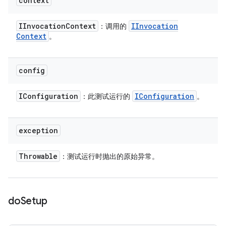
context
IInvocation
Context
IInvocation
：调用的
Context
。
config
IConfiguration
IConfiguration
：此测试运行的
。
exception
Throwable
：测试运行时抛出的原始异常。
do
Setup