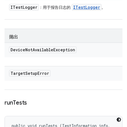
ITest
Logger
ITest
Logger
：用于报告日志的
。
抛出
Device
Not
Available
Exception
Target
Setup
Error
run
Tests
public void runTests (TestInformation info, 
