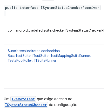
public interface ISystemStatusCheckerReceiver
com.android.tradefed.suite.checker.ISystemStatusCheckerRece
Subclasses indiretas conhecidas
BaseTestSuite
,
ITestSuite
,
TestMappingSuiteRunner
,
TestsPoolPoller
,
TfSuiteRunner
Um
IRemoteTest
que exige acesso ao
ISystemStatusChecker
da configuração.