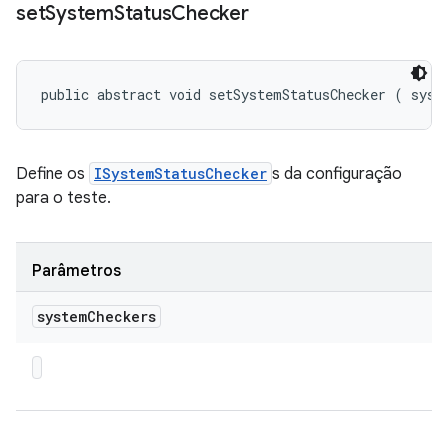
set
System
Status
Checker
public abstract void setSystemStatusChecker (
 syst
Define os
ISystemStatusChecker
s da configuração
para o teste.
Parâmetros
system
Checkers