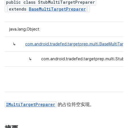
public class StubMultiTargetPreparer
extends
BaseMultiTargetPreparer
java.lang.Object
↳
com.android.tradefed.targetprep.multi.BaseMultiTarg
↳
com.android.tradefed.targetprep.multi.StubM
IMultiTargetPreparer
的占位符空实现。