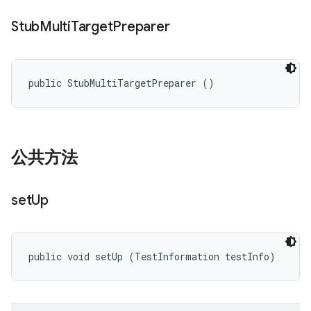
Stub
Multi
Target
Preparer
public StubMultiTargetPreparer ()
公共方法
set
Up
public void setUp (TestInformation testInfo)