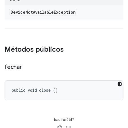
Device
Not
Available
Exception
Métodos públicos
fechar
public void close ()
Isso foi útil?