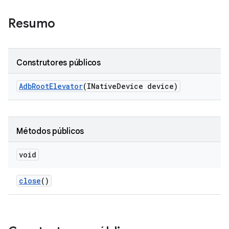
Resumo
Construtores públicos
Adb
Root
Elevator
(INative
Device device)
Métodos públicos
void
close
()