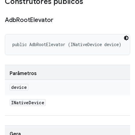
Construtores públicos
Adb
Root
Elevator
public AdbRootElevator (INativeDevice device)
Parâmetros
device
INative
Device
Gera