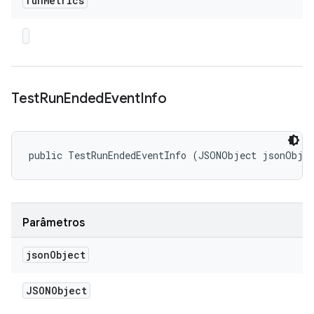
run
Metrics
Test
Run
Ended
Event
Info
public TestRunEndedEventInfo (JSONObject jsonObje
Parâmetros
json
Object
JSONObject