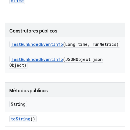
m
Time
Construtores públicos
Test
Run
Ended
Event
Info
(Long time
,
run
Metrics)
Test
Run
Ended
Event
Info
(JSONObject json
Object)
Métodos públicos
String
to
String
()