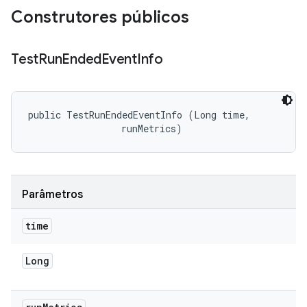
Construtores públicos
Test
Run
Ended
Event
Info
public TestRunEndedEventInfo (Long time, 

 runMetrics)
Parâmetros
time
Long