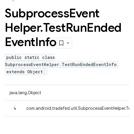
Subprocess
Event
Helper
.
Test
Run
Ended
Event
Info
public static class
SubprocessEventHelper.TestRunEndedEventInfo
extends Object
java.lang.Object
↳
com.android.tradefed.util.SubprocessEventHelper.Te