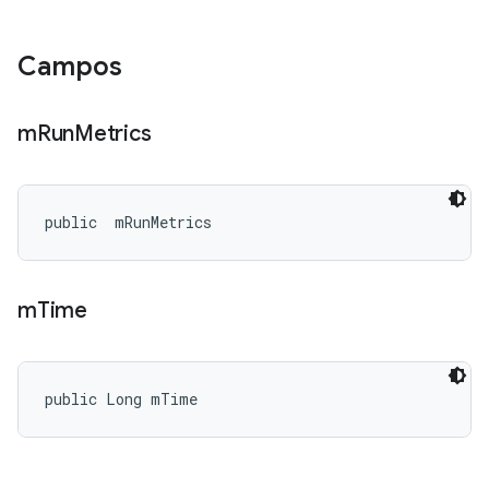
Campos
m
Run
Metrics
public 
 mRunMetrics
m
Time
public Long mTime