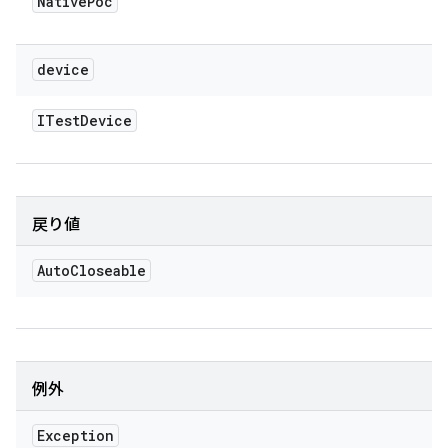
Native
Poc
device
ITest
Device
戻り値
Auto
Closeable
例外
Exception