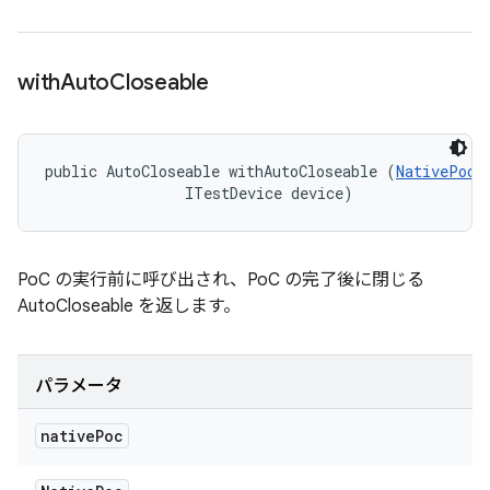
with
Auto
Closeable
public AutoCloseable withAutoCloseable (
NativePoc
 
                ITestDevice device)
PoC の実行前に呼び出され、PoC の完了後に閉じる
AutoCloseable を返します。
パラメータ
native
Poc