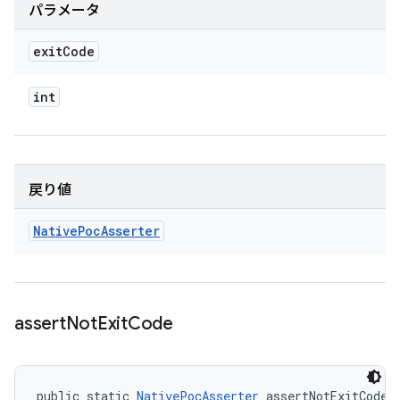
パラメータ
exit
Code
int
戻り値
Native
Poc
Asserter
assert
Not
Exit
Code
public static 
NativePocAsserter
 assertNotExitCode 