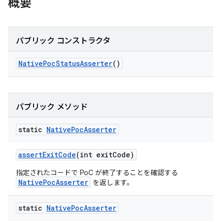
概要
パブリック コンストラクタ
Native
Poc
Status
Asserter
()
パブリック メソッド
static
Native
Poc
Asserter
assert
Exit
Code
(int exit
Code)
指定されたコードで PoC が終了することを確認する
NativePocAsserter
を返します。
static
Native
Poc
Asserter