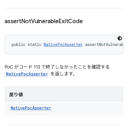
assert
Not
Vulnerable
Exit
Code
public static 
NativePocAsserter
 assertNotVulnerabl
PoC がコード 113 で終了しなかったことを確認する
NativePocAsserter
を返します。
戻り値
Native
Poc
Asserter