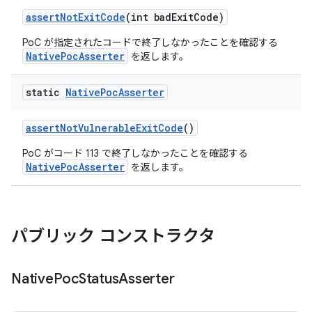
assert
Not
Exit
Code
(int bad
Exit
Code)
PoC が指定されたコードで終了しなかったことを確認する
NativePocAsserter
を返します。
static
Native
Poc
Asserter
assert
Not
Vulnerable
Exit
Code
()
PoC がコード 113 で終了しなかったことを確認する
NativePocAsserter
を返します。
パブリック コンストラクタ
Native
Poc
Status
Asserter