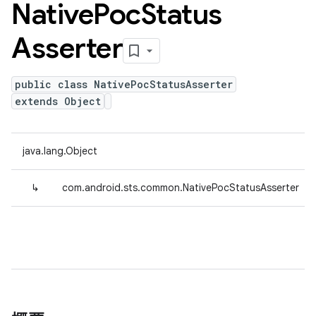
Native
Poc
Status
Asserter
public class NativePocStatusAsserter
extends Object
java.lang.Object
↳
com.android.sts.common.NativePocStatusAsserter