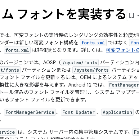
ム フォントを実装する
15 以降では、可変フォントの実行時のレンダリングの効率性と粒
ンダーは新しい可変フォント構成を
fonts.xml
ではなく
fon
。
fonts.xml
は非推奨となります。詳しくは、
可変フォント
1 以前のバージョンでは、AOSP（
/system/fonts
パーティション内
t/fonts
パーティションまたは
/system/fonts
パーティシ
フォント ファイルを更新するには、OEM によるシステム ア
性に大きな影響を与えます。Android 12 では、
FontManager
トール済みのフォント ファイルを管理し、システム アップデ
いるフォント ファイルを更新できます。
は、
FontManagerService
、
Font Updater
、
Application
の
。
ervice
は、システム サーバー内の集中管理システムです。
F