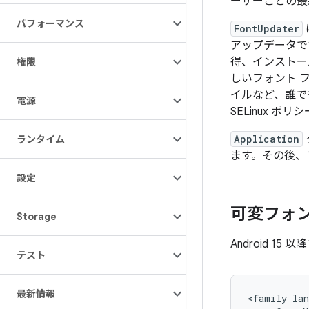
ーザーごとの最
パフォーマンス
FontUpdater
アップデータで
得、インストー
権限
しいフォント 
イルなど、誰で
電源
SELinux ポ
Application
ランタイム
ます。その後、
設定
可変フォ
Storage
Android 
テスト
最新情報
<family lan