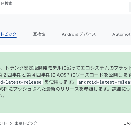
コード検索
トピック
互換性
Android デバイス
Automot
年より、トランク安定版開発モデルに沿ってエコシステムのプラ
 2 四半期と第 4 四半期に AOSP にソースコードを公開しま
id-latest-release
を使用します。
android-latest-relea
AOSP にプッシュされた最新のリリースを参照します。詳細に
い。
ント
主要トピック
この