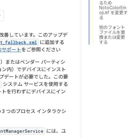
るため
NotoColorEm
oji.ttf を変更す
る
他のフォント
ファイルを置
度が改善しています。このアップデ
換または変更
t_fallback.xml
に追加する
する
のサポート
をご参照ください
）またはベンダー パーティシ
ョン内）でデバイスにインスト
ップデートが必要でした。この要
システム サービスを使用する
ートを行わずにデバイスにイン
 3 つのプロセス インタラクシ
ontManagerService
には、ユ