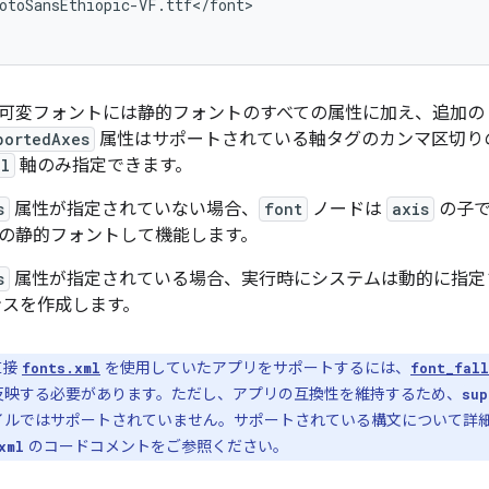
otoSansEthiopic-VF.ttf</font>

可変フォントには静的フォントのすべての属性に加え、追加の
portedAxes
属性はサポートされている軸タグのカンマ区切りのリスト
al
軸のみ指定できます。
s
属性が指定されていない場合、
font
ノードは
axis
の子で
の静的フォントして機能します。
s
属性が指定されている場合、実行時にシステムは動的に指定
ンスを作成します。
直接
を使用していたアプリをサポートするには、
fonts.xml
font_fall
反映する必要があります。ただし、アプリの互換性を維持するため、
sup
イルではサポートされていません。サポートされている構文について詳
のコードコメントをご参照ください。
xml