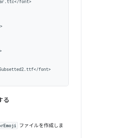
ar
.
ttc
<
/
font
>

>

>

Subsetted2
.
ttf
<
/
font
>

更する
orEmoji
ファイルを作成しま