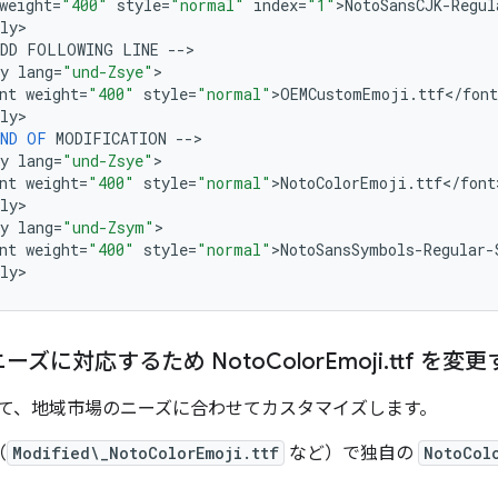
weight
=
"400"
style
=
"normal"
index
=
"1"
>
NotoSansCJK
-
Regul
ly
>

DD
FOLLOWING
LINE
--
>

y
lang
=
"und-Zsye"
>

nt
weight
=
"400"
style
=
"normal"
>
OEMCustomEmoji
.
ttf
<
/
font
ly
>

ND
OF
MODIFICATION
--
>

y
lang
=
"und-Zsye"
>

nt
weight
=
"400"
style
=
"normal"
>
NotoColorEmoji
.
ttf
<
/
font
ly
>

y
lang
=
"und-Zsym"
>

nt
weight
=
"400"
style
=
"normal"
>
NotoSansSymbols
-
Regular
-
ly
ーズに対応するため Noto
Color
Emoji
.
ttf を変
て、地域市場のニーズに合わせてカスタマイズします。
（
Modified\_NotoColorEmoji.ttf
など）で独自の
NotoCol