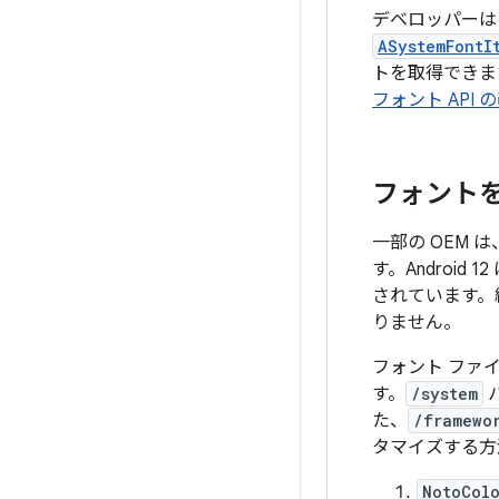
デベロッパー
ASystemFontI
トを取得できま
フォント API 
フォント
一部の OEM
す。Androi
されています。
りません。
フォント ファ
す。
/system
た、
/framewo
タマイズ
する方
NotoColo