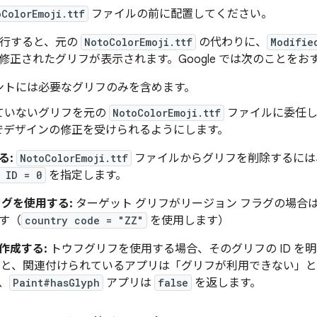
oColorEmoji.ttf
ファイルの前に配置してください。
実行すると、元の
NotoColorEmoji.ttf
の代わりに、
Modifie
修正されたグリフが表示されます。Google では次のことをお
ントには必要なグリフのみを含めます。
ていないグリフを元の
NotoColorEmoji.ttf
ファイルに委任し
でデザインの修正を受けられるようにします。
る:
NotoColorEmoji.ttf
ファイルからグリフを削除するには、ス
 ID = 0
を指定します。
ラグを使用する:
ターゲット グリフがリージョン フラグの場合は
す（
country code = "ZZ"
を使用します）
作成する:
トウフグリフを使用する場合、そのグリフの ID を
と、関連付けられているアプリは「グリフが利用できない」と
、
Paint#hasGlyph
アプリは
false
を返します。