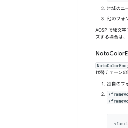
地域のニ
他のフォ
AOSP で絵
ズする場合は、
Noto
Color
E
NotoColorEmo
代替チェーンの
独自のフ
/framew
/framew
<
famil