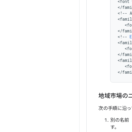
<
font
<
/
fami
<
!
--
A
<
famil
   <
fo
<
/
fami
<
!
--
E
<
famil
   <
fo
<
/
fami
<
famil
   <
fo
<
/
fami
地域市場のニ
次の手順に沿っ
別の名前
す。