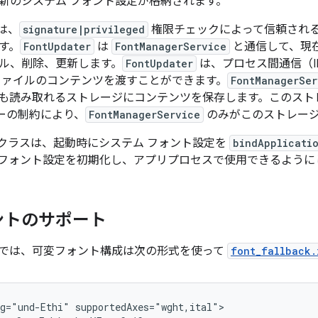
新のシステム フォント設定が格納されます。
は、
signature|privileged
権限チェックによって信頼され
す。
FontUpdater
は
FontManagerService
と通信して、現
ル、削除、更新します。
FontUpdater
は、プロセス間通信（I
ファイルのコンテンツを渡すことができます。
FontManagerSer
も読み取れるストレージにコンテンツを保存します。このスト
リシーの制約により、
FontManagerService
のみがこのストレー
クラスは、起動時にシステム フォント設定を
bindApplicati
フォント設定を初期化し、アプリプロセスで使用できるように
ントのサポート
15 以降では、可変フォント構成は次の形式を使って
font_fallback.
g="und-Ethi" supportedAxes="wght,ital">
