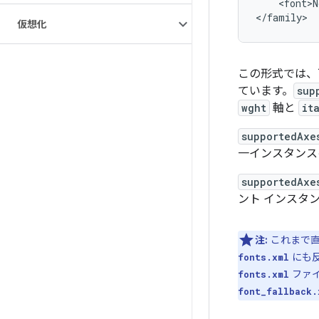
    <font>N
仮想化
この形式では、
ています。
sup
wght
軸と
it
supportedAxe
一インスタンス
supportedAxe
ント インスタ
注:
これまで
にも
fonts.xml
ファ
fonts.xml
font_fallback.