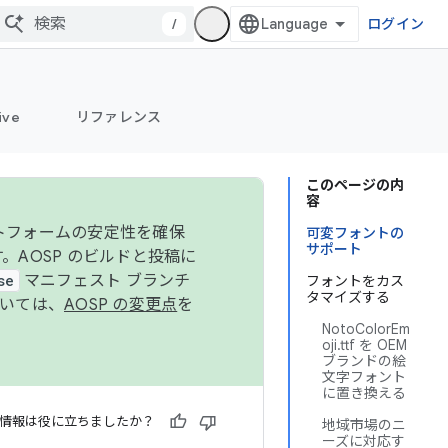
/
ログイン
ive
リファレンス
このページの内
容
ットフォームの安定性を確保
可変フォントの
サポート
す。AOSP のビルドと投稿に
se
マニフェスト ブランチ
フォントをカス
タマイズする
ついては、
AOSP の変更点
を
NotoColorEm
oji.ttf を OEM
ブランドの絵
文字フォント
に置き換える
情報は役に立ちましたか？
地域市場のニ
ーズに対応す