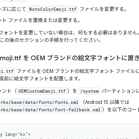
ーズに応じて
NotoColorEmoji.ttf
ファイルを変更する。
ント ファイルを置換または変更する。
文字フォントを変更していない場合は、何もする必要はありませ
この後のセクションの手順を行ってください。
moji
.
ttf を OEM ブランドの絵文字フォントに置
ji.ttf
ファイルを OEM ブランドの絵文字フォント ファイ
直前に絵文字フォントを配置します。
ォント（
OEMCustomEmoji.ttf
）を
/system
パーティション
orks/base/data/fonts/fonts.xml
（Android 15 以降では
orks/base/data/fonts/font-fallback.xml
）を以下のコー
y
lang
=
"ko"
>
