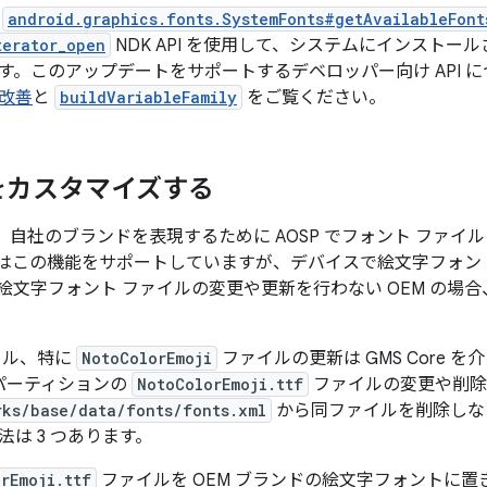
は
android.graphics.fonts.SystemFonts#getAvailableFont
terator_open
NDK API を使用して、システムにインストー
す。このアップデートをサポートするデベロッパー向け API 
の改善
と
buildVariableFamily
をご覧ください。
をカスタマイズする
 は、自社のブランドを表現するために AOSP でフォント ファ
d 12 はこの機能をサポートしていますが、デバイスで絵文字フ
絵文字フォント ファイルの変更や更新を行わない OEM の場
イル、特に
NotoColorEmoji
ファイルの更新は GMS Core を介
パーティションの
NotoColorEmoji.ttf
ファイルの変更や削除
rks/base/data/fonts/fonts.xml
から同ファイルを削除しな
法は 3 つあります。
rEmoji.ttf
ファイルを OEM ブランドの絵文字フォントに置