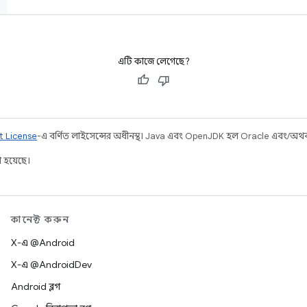
এটি কাজে লেগেছে?
t License
-এ বর্ণিত লাইসেন্সের অধীনস্থ। Java এবং OpenJDK হল Oracle এবং/অথবা তার
 হয়েছে।
কানেক্ট করুন
X-এ @Android
X-এ @AndroidDev
Android ব্লগ