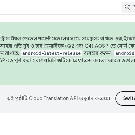
াঙ্ক স্টেবল ডেভেলপমেন্ট মডেলের সাথে সামঞ্জস্য রাখতে এবং ইকোসিস্ট
ে, আমরা প্রতি দুই ও চার ত্রৈমাসিকে (Q2 এবং Q4) AOSP-তে সোর্স
ান রাখতে,
android-latest-release
ব্যবহার করুন।
android
বদা AOSP-তে পুশ করা সর্বশেষ রিলিজটিকে রেফারেন্স করবে। আরও তথ্যের
এই পৃষ্ঠাটি
Cloud Translation API
অনুবাদ করেছে।