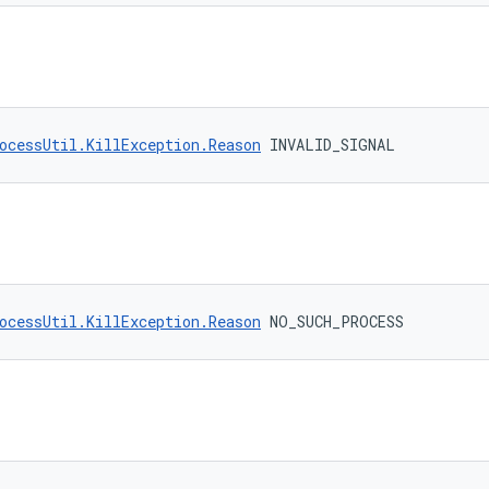
ocessUtil.KillException.Reason
 INVALID_SIGNAL
ocessUtil.KillException.Reason
 NO_SUCH_PROCESS