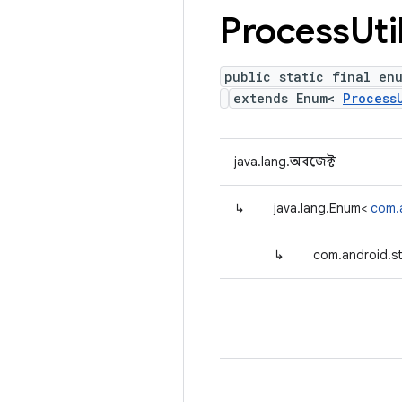
Process
Uti
public static final enu
extends Enum<
Process
java.lang.অবজেক্ট
↳
java.lang.Enum<
com.a
↳
com.android.st