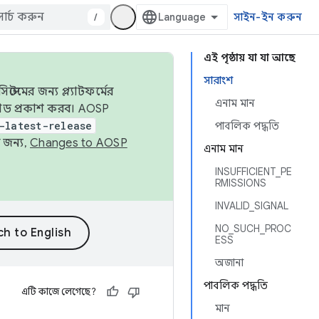
/
সাইন-ইন করুন
এই পৃষ্ঠায় যা যা আছে
সারাংশ
েমের জন্য প্ল্যাটফর্মের
এনাম মান
 কোড প্রকাশ করব। AOSP
-latest-release
পাবলিক পদ্ধতি
 জন্য,
Changes to AOSP
এনাম মান
INSUFFICIENT_PE
RMISSIONS
INVALID_SIGNAL
NO_SUCH_PROC
ESS
অজানা
পাবলিক পদ্ধতি
এটি কাজে লেগেছে?
মান