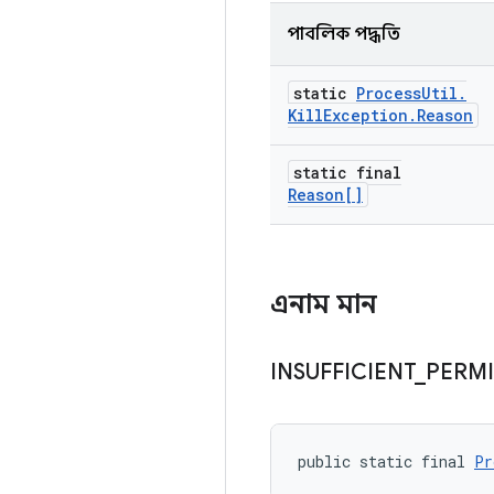
পাবলিক পদ্ধতি
static
Process
Util
.
Kill
Exception
.
Reason
static final
Reason[]
এনাম মান
INSUFFICIENT
_
PERM
public static final 
Pr