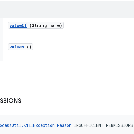
value
Of
(String name)
values
()
ISSIONS
ocessUtil.KillException.Reason
 INSUFFICIENT_PERMISSIONS