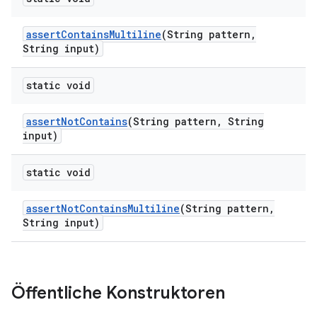
assert
Contains
Multiline
(String pattern
,
String input)
static void
assert
Not
Contains
(String pattern
,
String
input)
static void
assert
Not
Contains
Multiline
(String pattern
,
String input)
Öffentliche Konstruktoren