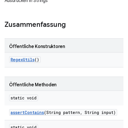
Ausdrücken in Strings
Zusammenfassung
Öffentliche Konstruktoren
Regex
Utils
()
Öffentliche Methoden
static void
assert
Contains
(String pattern
,
String input)
static void