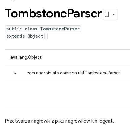
Tombstone
Parser
public class TombstoneParser
extends Object
java.lang.Object
↳
com.android.sts.common.util.TombstoneParser
Przetwarza nagłówki z pliku nagłówków lub logcat.