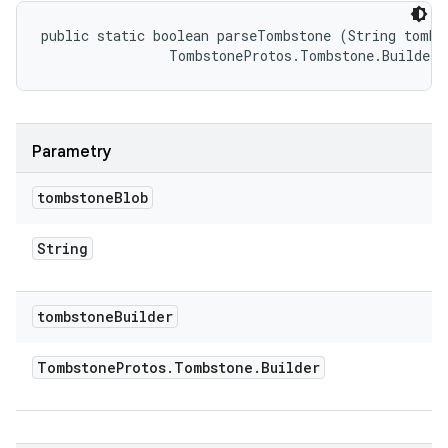
public static boolean parseTombstone (String tombst
                TombstoneProtos.Tombstone.Builder 
Parametry
tombstone
Blob
String
tombstone
Builder
Tombstone
Protos
.
Tombstone
.
Builder