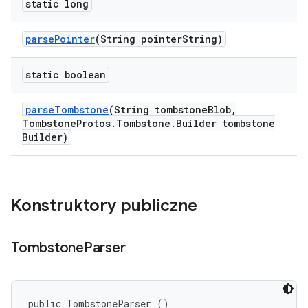
static long
parse
Pointer
(String pointer
String)
static boolean
parse
Tombstone
(String tombstone
Blob
,
Tombstone
Protos
.
Tombstone
.
Builder tombstone
Builder)
Konstruktory publiczne
Tombstone
Parser
public TombstoneParser ()