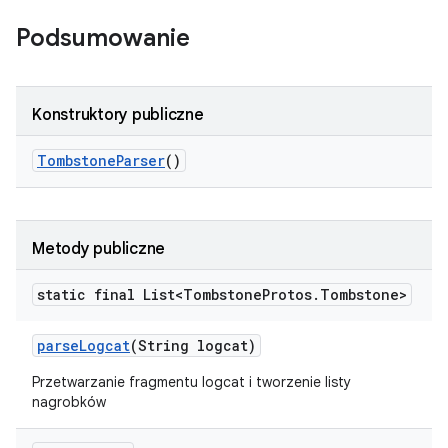
Podsumowanie
Konstruktory publiczne
Tombstone
Parser
()
Metody publiczne
static final List<Tombstone
Protos
.
Tombstone>
parse
Logcat
(String logcat)
Przetwarzanie fragmentu logcat i tworzenie listy
nagrobków