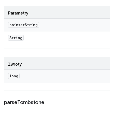
Parametry
pointer
String
String
Zwroty
long
parse
Tombstone