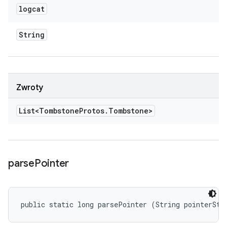
logcat
String
Zwroty
List<Tombstone
Protos
.
Tombstone>
parse
Pointer
public static long parsePointer (String pointerStr