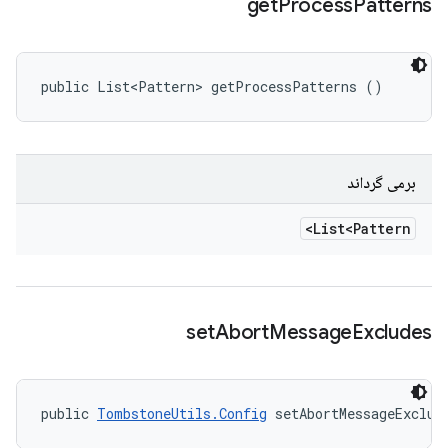
get
Process
Patterns
public List<Pattern> getProcessPatterns ()
برمی گرداند
List<Pattern>
set
Abort
Message
Excludes
public 
TombstoneUtils.Config
 setAbortMessageExclud