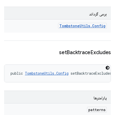
برمی گرداند
Tombstone
Utils
.
Config
set
Backtrace
Excludes
public 
TombstoneUtils.Config
 setBacktraceExcludes 
پارامترها
patterns