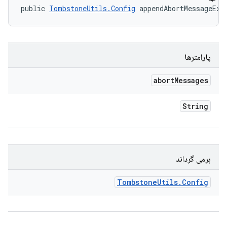
public 
TombstoneUtils.Config
 appendAbortMessageExc
پارامترها
abort
Messages
String
برمی گرداند
Tombstone
Utils
.
Config