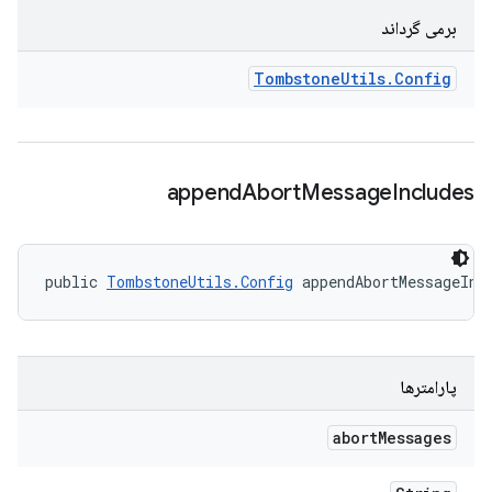
برمی گرداند
Tombstone
Utils
.
Config
append
Abort
Message
Includes
public 
TombstoneUtils.Config
 appendAbortMessageInc
پارامترها
abort
Messages