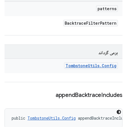
patterns
Backtrace
Filter
Pattern
برمی گرداند
Tombstone
Utils
.
Config
append
Backtrace
Includes
public 
TombstoneUtils.Config
 appendBacktraceInclud