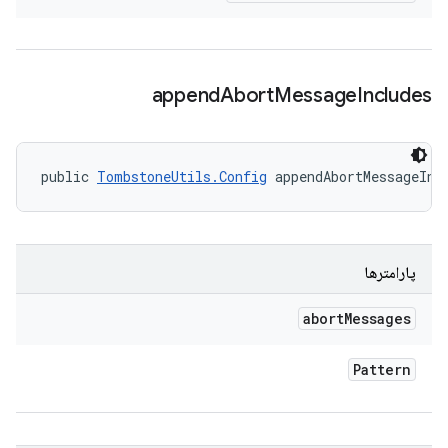
append
Abort
Message
Includes
public 
TombstoneUtils.Config
 appendAbortMessageInc
پارامترها
abort
Messages
Pattern