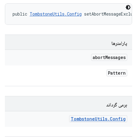
public 
TombstoneUtils.Config
 setAbortMessageExclud
پارامترها
abort
Messages
Pattern
برمی گرداند
Tombstone
Utils
.
Config