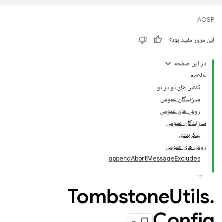
AOSP
این مرور مفید بود؟
در این صفحه
خلاصه
کلاس های تو در تو
سازندگان عمومی
روش های عمومی
سازندگان عمومی
پیکربندی
روش های عمومی
appendAbortMessageExcludes
Tombstone
Utils
.
Config