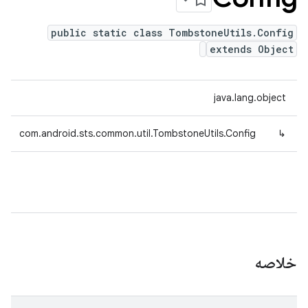
public static class TombstoneUtils.Config
extends Object
java.lang.object
com.android.sts.common.util.TombstoneUtils.Config
↳
خلاصه