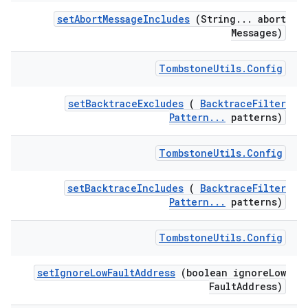
set
Abort
Message
Includes
(String
.
.
.
abort
Messages)
Tombstone
Utils
.
Config
set
Backtrace
Excludes
(
Backtrace
Filter
Pattern
.
.
.
patterns)
Tombstone
Utils
.
Config
set
Backtrace
Includes
(
Backtrace
Filter
Pattern
.
.
.
patterns)
Tombstone
Utils
.
Config
set
Ignore
Low
Fault
Address
(boolean ignore
Low
Fault
Address)