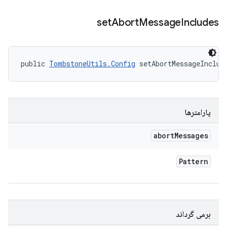
set
Abort
Message
Includes
public 
TombstoneUtils.Config
 setAbortMessageInclud
پارامترها
abort
Messages
Pattern
برمی گرداند