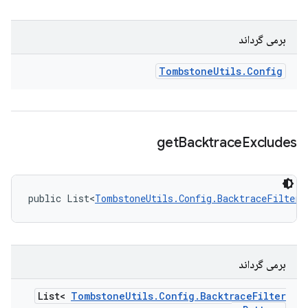
برمی گرداند
Tombstone
Utils
.
Config
get
Backtrace
Excludes
public List<
TombstoneUtils.Config.BacktraceFilterP
برمی گرداند
List<
Tombstone
Utils
.
Config
.
Backtrace
Filter