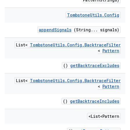
Tombstone
Utils
.
Config
append
Signals
(String
.
.
.
signals)
List<
Tombstone
Utils
.
Config
.
Backtrace
Filter
>
Pattern
()
get
Backtrace
Excludes
List<
Tombstone
Utils
.
Config
.
Backtrace
Filter
>
Pattern
()
get
Backtrace
Includes
List<Pattern>