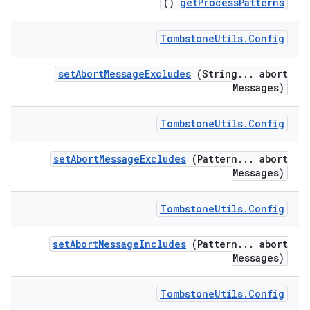
()
get
Process
Patterns
Tombstone
Utils
.
Config
set
Abort
Message
Excludes
(String
.
.
.
abort
Messages)
Tombstone
Utils
.
Config
set
Abort
Message
Excludes
(Pattern
.
.
.
abort
Messages)
Tombstone
Utils
.
Config
set
Abort
Message
Includes
(Pattern
.
.
.
abort
Messages)
Tombstone
Utils
.
Config