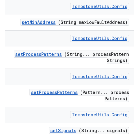
Tombstone
Utils
.
Config
set
Min
Address
(String max
Low
Fault
Address)
Tombstone
Utils
.
Config
set
Process
Patterns
(String
.
.
.
process
Pattern
Strings)
Tombstone
Utils
.
Config
set
Process
Patterns
(Pattern
.
.
.
process
Patterns)
Tombstone
Utils
.
Config
set
Signals
(String
.
.
.
signals)