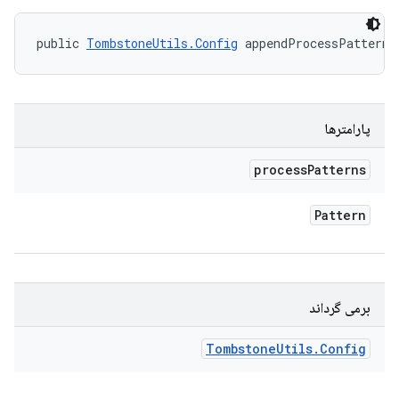
public 
TombstoneUtils.Config
 appendProcessPatterns
پارامترها
process
Patterns
Pattern
برمی گرداند
Tombstone
Utils
.
Config