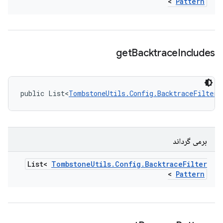
>
Pattern
get
Backtrace
Includes
public List<
TombstoneUtils.Config.BacktraceFilterP
برمی گرداند
List<
Tombstone
Utils
.
Config
.
Backtrace
Filter
>
Pattern