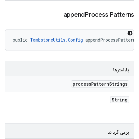
append
Process Patterns
public 
TombstoneUtils.Config
 appendProcessPatterns
پارامترها
process
Pattern
Strings
String
برمی گرداند