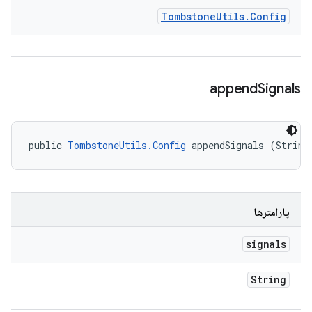
Tombstone
Utils
.
Config
append
Signals
public 
TombstoneUtils.Config
 appendSignals (String
پارامترها
signals
String