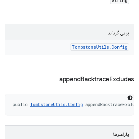
String
برمی گرداند
Tombstone
Utils
.
Config
append
Backtrace
Excludes
public 
TombstoneUtils.Config
 appendBacktraceExclud
پارامترها