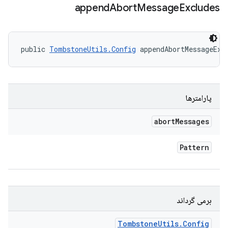
append
Abort
Message
Excludes
public 
TombstoneUtils.Config
 appendAbortMessageExc
پارامترها
abort
Messages
Pattern
برمی گرداند
Tombstone
Utils
.
Config