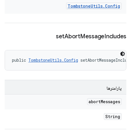
Tombstone
Utils
.
Config
set
Abort
Message
Includes
public 
TombstoneUtils.Config
 setAbortMessageInclud
پارامترها
abort
Messages
String