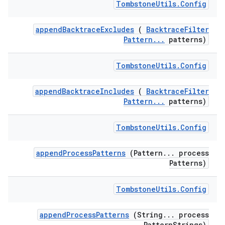
Tombstone
Utils
.
Config
append
Backtrace
Excludes
(
Backtrace
Filter
Pattern
.
.
.
patterns)
Tombstone
Utils
.
Config
append
Backtrace
Includes
(
Backtrace
Filter
Pattern
.
.
.
patterns)
Tombstone
Utils
.
Config
append
Process
Patterns
(Pattern
.
.
.
process
Patterns)
Tombstone
Utils
.
Config
append
Process
Patterns
(String
.
.
.
process
Pattern
Strings)