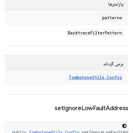
پارامترها
patterns
Backtrace
Filter
Pattern
برمی گرداند
Tombstone
Utils
.
Config
set
Ignore
Low
Fault
Address
public 
TombstoneUtils.Config
 setIgnoreLowFaultAddr