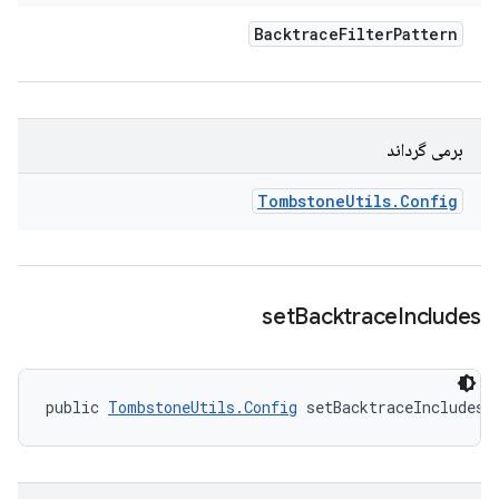
Backtrace
Filter
Pattern
برمی گرداند
Tombstone
Utils
.
Config
set
Backtrace
Includes
public 
TombstoneUtils.Config
 setBacktraceIncludes 